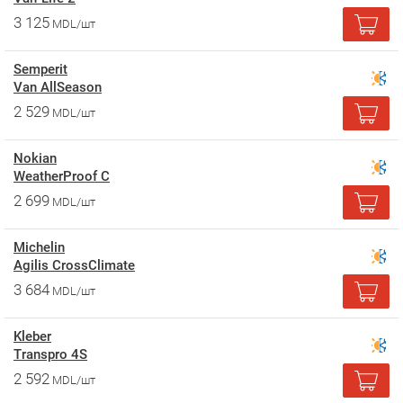
3 125
MDL/шт
Semperit
Van AllSeason
2 529
MDL/шт
Nokian
WeatherProof C
2 699
MDL/шт
Michelin
Agilis CrossClimate
3 684
MDL/шт
Kleber
Transpro 4S
2 592
MDL/шт