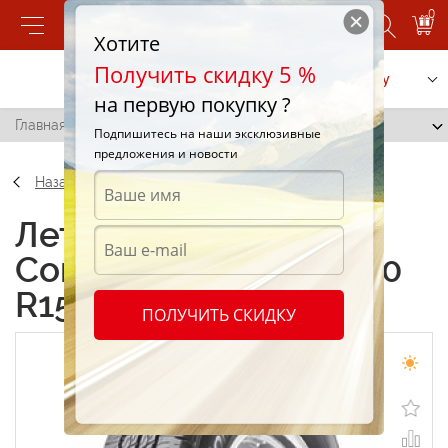
0
Хотите
Получить скидку 5 %
Позвонить
Заказать услугу
на первую покупку ?
Главная
/
Sailun Commercio VX1 215/70 R15C 109R
Подпишитесь на наши эксклюзивные
предложения и новости
Назад
Летние шины Sailun
Commercio VX1 215/70
R15C 109R
ПОЛУЧИТЬ СКИДКУ