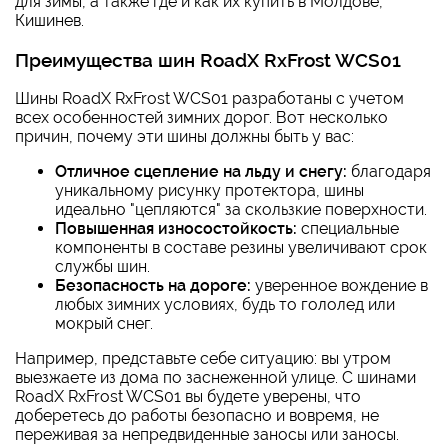
для зимы, а также где и как их купить в Молдове,
Кишинев.
Преимущества шин RoadX RxFrost WCS01
Шины RoadX RxFrost WCS01 разработаны с учетом
всех особенностей зимних дорог. Вот несколько
причин, почему эти шины должны быть у вас:
Отличное сцепление на льду и снегу:
благодаря
уникальному рисунку протектора, шины
идеально "цепляются" за скользкие поверхности.
Повышенная износостойкость:
специальные
компоненты в составе резины увеличивают срок
службы шин.
Безопасность на дороге:
уверенное вождение в
любых зимних условиях, будь то гололед или
мокрый снег.
Например, представьте себе ситуацию: вы утром
выезжаете из дома по заснеженной улице. С шинами
RoadX RxFrost WCS01 вы будете уверены, что
доберетесь до работы безопасно и вовремя, не
переживая за непредвиденные заносы или заносы.