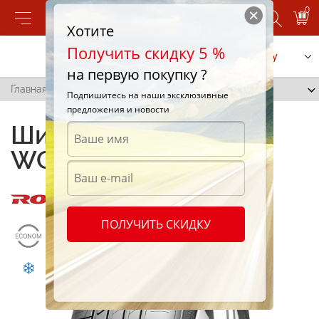
0
Хотите
Получить скидку 5 %
Позвонить
Заказать услугу
на первую покупку ?
Главная
/
RxFrost WCS01
Подпишитесь на наши эксклюзивные
предложения и новости
Шины RoadX RxFrost
WCS01
ПОЛУЧИТЬ СКИДКУ