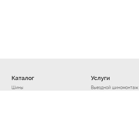
Каталог
Услуги
Шины
Выездной шиномонтаж
Диски
Хранение шин
Моторные масла
Сезонная смена шин
Аккумуляторы
Нарезка протектора ш
Аксессуары
Техпомощь при дтп
Автосигнализации
Техпомощь при застре
Подвоз топлива
Запуск аккумулятора