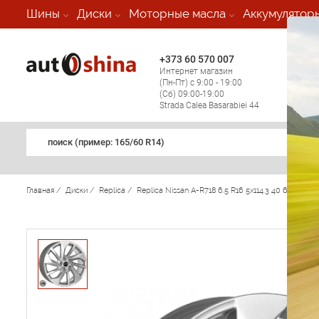
-
Шины
Диски
Моторные масла
Аккумулятор
+373 60 570 007
+373 
Интернет магазин
Мобил
(Пн-Пт) с 9:00 - 19:00
(кругл
(Сб) 09:00-19:00
регио
Strada Calea Basarabiei 44
поиск (примеp: 165/60 R14)
Главная
/
Диски
/
Replica
/
Replica Nissan A-R718 6.5 R16 5x114.3 40 66.1 S