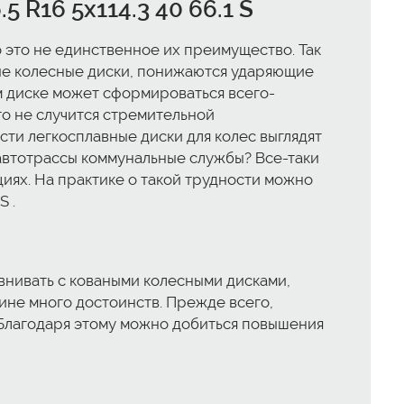
 R16 5x114.3 40 66.1 S
 но это не единственное их преимущество. Так
ные колесные диски, понижаются ударяющие
ом диске может сформироваться всего-
 что не случится стремительной
сти легкосплавные диски для колес выглядят
 автотрассы коммунальные службы? Все-таки
циях. На практике о такой трудности можно
S .
внивать с коваными колесными дисками,
машине много достоинств. Прежде всего,
 Благодаря этому можно добиться повышения