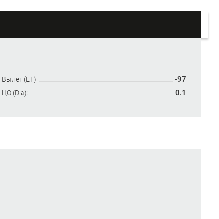
-97
Вылет (ET)
0.1
ЦО (Dia):