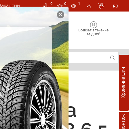
0
0
1
Вакансии
RO
Возврат в течение
14 дней
Хранение шин
 Replica