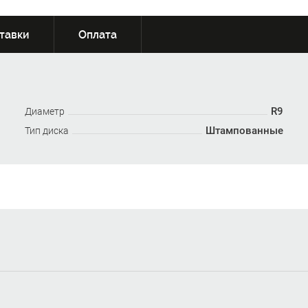
тавки
Оплата
R9
Диаметр
Штампованные
Тип диска