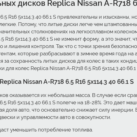
х дисков Replica Nissan A-R718 6.5
 6.5 R16 5x114.3 40 66.1 S привлекательны и изысканны,
легкие. Потому, что литые диски легче чем штампован
 значительных столкновениях на легкосплавном колесн
.5 R16 5x114.3 40 66.1 S не изменит форму, а это значит,
и лишения контроля. Так что с точки зрения безопасно
агентам, которые разбрасывают в зимнее время года на
 за сохранность литых дисков для колес в таких конди
для колес Replica Nissan A-R718 6.5 R16 5x114.3 40 66.1 
lica Nissan A-R718 6.5 R16 5x114.3 40 66.1 S
в оказывается их небольшая масса. В случае если сра
6.5 R16 5x114.3 40 66.1 S полегче на 18-28%. Это дает 
я доля авто, что основательно снижает силу инерции.
вески и управляемости авто в совокупности.
 даст уменьшить потребление топлива.