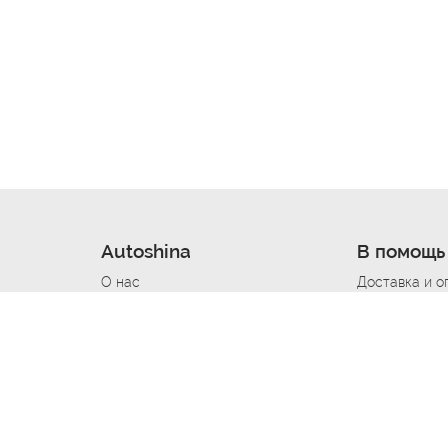
Autoshina
В помощь
О нас
Доставка и о
Новости
Купить в кре
Вакансии
Шины по авт
ин
Контакты
Все типораз
Политика возврата
Доставка шин
вании
Политика конфиденциальности
Полезно знат
Стать шинным поставщиком
Программа л
Вакансия Автомаляр
Вакансия По