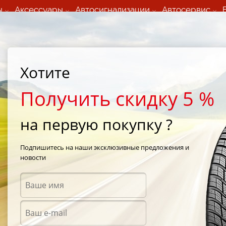
ы
Аксессуары
Автосигнализации
Автосервис
60 066 000
+373 60 608 000
ьный шиномонтаж 24/7
Автосервис в кишиневе
осуточно по всем
(Пн-Пт) с 9:00 - 19:00
Хотите
нам)
(Сб) 09:00-19:00
Strada Calea Basarabiei 44
Получить скидку 5 %
на первую покупку ?
Подпишитесь на наши эксклюзивные предложения и
новости
Диски