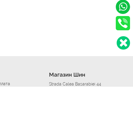
Магазин Шин
плата
Strada Calea Basarabiei 44
дит
Автосервис в кишиневе
омобилям
меры шин
Strada Calea Basarabiei 44
 по городам
ь
ояльности
Приложение Autoshina в твоем телефоне
дборщик автозапчастей