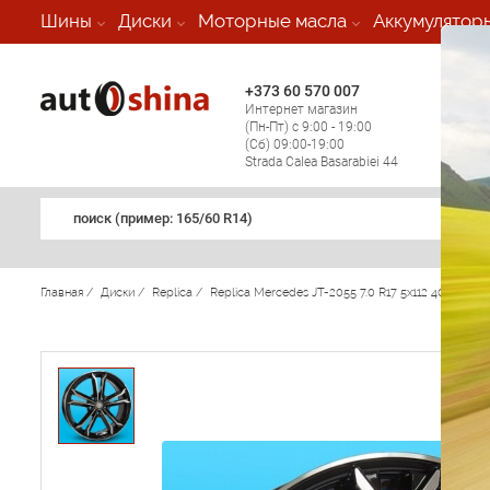
-
Шины
Диски
Моторные масла
Аккумулятор
+373 60 570 007
+373 
Интернет магазин
Мобил
(Пн-Пт) с 9:00 - 19:00
(кругл
(Сб) 09:00-19:00
регио
Strada Calea Basarabiei 44
поиск (примеp: 165/60 R14)
Главная
/
Диски
/
Replica
/
Replica Mercedes JT-2055 7.0 R17 5x112 40 66.6 B