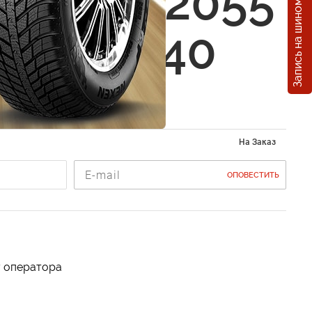
Запись на шиномонтаж
des JT-2055
7 5x112 40
BM
На Заказ
ОПОВЕСТИТЬ
у оператора