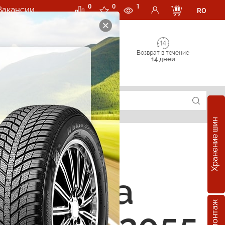
0
0
1
Вакансии
RO
Возврат в течение
14 дней
Хранение шин
 Replica