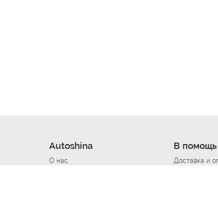
Autoshina
В помощь
О нас
Доставка и о
Новости
Купить в кре
Вакансии
Шины по авт
ин
Контакты
Все типораз
Политика возврата
Доставка шин
вании
Политика конфиденциальности
Полезно знат