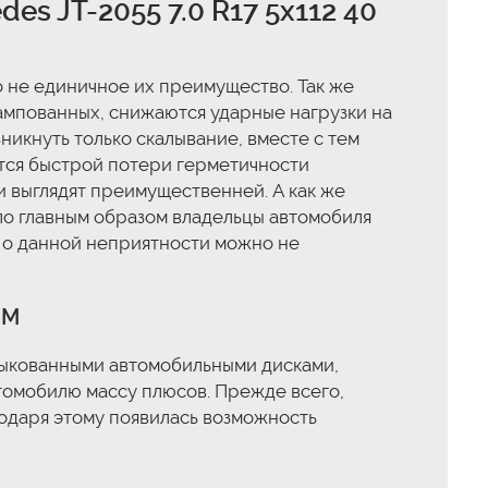
s JT-2055 7.0 R17 5x112 40
то не единичное их преимущество. Так же
тампованных, снижаются ударные нагрузки на
никнуть только скалывание, вместе с тем
учится быстрой потери герметичности
и выглядят преимущественней. А как же
ло главным образом владельцы автомобиля
е о данной неприятности можно не
BM
 выкованными автомобильными дисками,
автомобилю массу плюсов. Прежде всего,
годаря этому появилась возможность