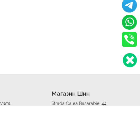
Магазин Шин
плата
Strada Calea Basarabiei 44
дит
Автосервис в кишиневе
омобилям
меры шин
Strada Calea Basarabiei 44
 по городам
ь