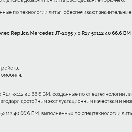
ых дисков дозволит снизить расходование горючего.
нные по технологии литья, обеспечивают значительные
с Replica Mercedes JT-2055 7.0 R17 5x112 40 66.6 BM 
тройств;
томобиля;
0 R17 5x112 40 66.6 BM, созданные по спецтехнологии л
лагодаря достойным эксплуатационным качествам и низ
7 5x112 40 66.6 BM, выполненных по спецтехнологии лит