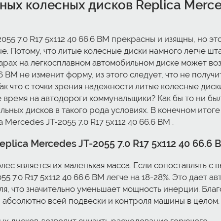
ых колесных дисков Replica Mercede
055 7.0 R17 5x112 40 66.6 BM прекрасны и изящны, но э
е. Потому, что литые колесные диски намного легче ш
дарах на легкосплавном автомобильном диске может воз
6.6 BM не изменит форму, из этого следует, что не пол
ак что с точки зрения надежности литые колесные диск
 время на автодороги коммунальщики? Как бы то ни бы
ьных дисков в такого рода условиях. В конечном итог
 Mercedes JT-2055 7.0 R17 5x112 40 66.6 BM .
lica Mercedes JT-2055 7.0 R17 5x112 40 66.6 
лес является их маленькая масса. Если сопоставлять с
55 7.0 R17 5x112 40 66.6 BM легче на 18-28%. Это дает 
я, что значительно уменьшает мощность инерции. Бла
 абсолютно всей подвески и контроля машины в целом.