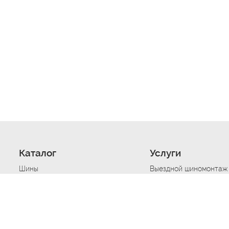
Каталог
Услуги
Шины
Выездной шиномонтаж
Диски
Хранение шин
Моторные масла
Сезонная смена шин
Аккумуляторы
Нарезка протектора ш
Аксессуары
Техпомощь при дтп
Автосигнализации
Техпомощь при застре