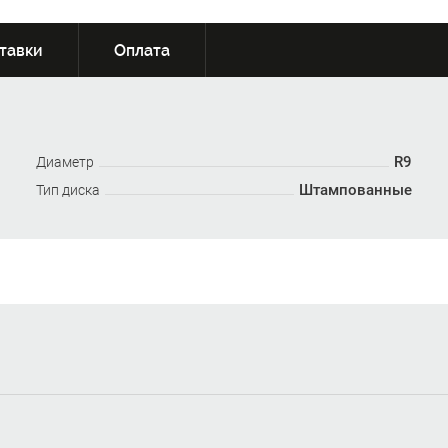
тавки
Оплата
R9
Диаметр
Штампованные
Тип диска