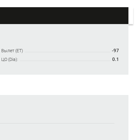
-97
Вылет (ET)
0.1
ЦО (Dia):