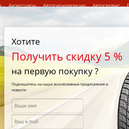
ы
Аксессуары
Автосигнализации
Автосервис
60 066 000
+373 60 608 000
ьный шиномонтаж 24/7
Автосервис в кишиневе
осуточно по всем
(Пн-Пт) с 9:00 - 19:00
Хотите
нам)
(Сб) 09:00-19:00
Strada Calea Basarabiei 44
Получить скидку 5 %
на первую покупку ?
M
Подпишитесь на наши эксклюзивные предложения и
новости
Диски