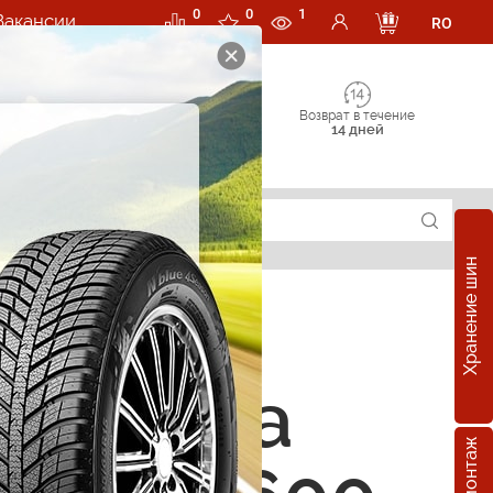
0
0
1
Вакансии
RO
Возврат в течение
14 дней
Хранение шин
 Replica