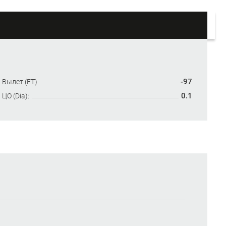
-97
Вылет (ET)
0.1
ЦО (Dia):