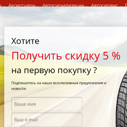
ы
Аксессуары
Автосигнализации
Автосервис
60 066 000
+373 60 608 000
ьный шиномонтаж 24/7
Автосервис в кишиневе
осуточно по всем
(Пн-Пт) с 9:00 - 19:00
Хотите
нам)
(Сб) 09:00-19:00
Strada Calea Basarabiei 44
Получить скидку 5 %
на первую покупку ?
M
Подпишитесь на наши эксклюзивные предложения и
новости
Диски