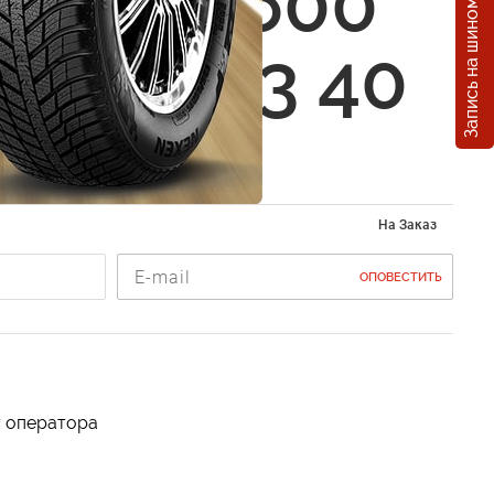
Запись на шиномонтаж
ai JT-1600
6 5x114.3 40
GM
На Заказ
ОПОВЕСТИТЬ
у оператора