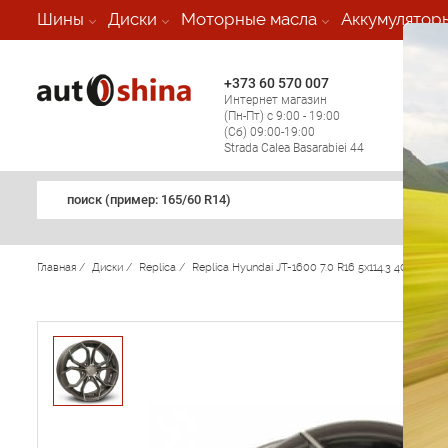
-
Шины
Диски
Моторные масла
Аккумулятор
+373 60 570 007
+373 
Интернет магазин
Мобил
(Пн-Пт) с 9:00 - 19:00
(кругл
(Сб) 09:00-19:00
регио
Strada Calea Basarabiei 44
поиск (примеp: 165/60 R14)
Главная
/
Диски
/
Replica
/
Replica Hyundai JT-1600 7.0 R16 5x114.3 40 67.1 G