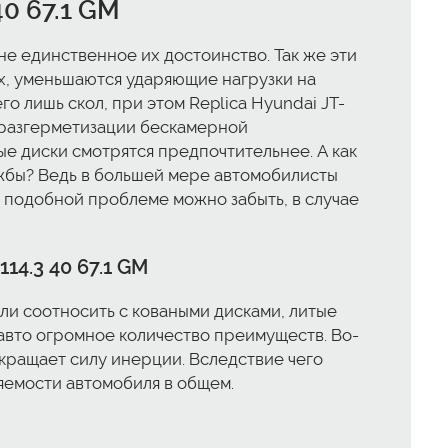
40 67.1 GM
о не единственное их достоинство. Так же эти
ых, уменьшаются ударяющие нагрузки на
о лишь скол, при этом Replica Hyundai JT-
ой разгерметизации бескамерной
е диски смотрятся предпочтительнее. А как
жбы? Ведь в большей мере автомобилисты
о подобной проблеме можно забыть, в случае
14.3 40 67.1 GM
ли соотносить с коваными дисками, литые
ет авто огромное количество преимуществ. Во-
кращает силу инерции. Вследствие чего
яемости автомобиля в общем.