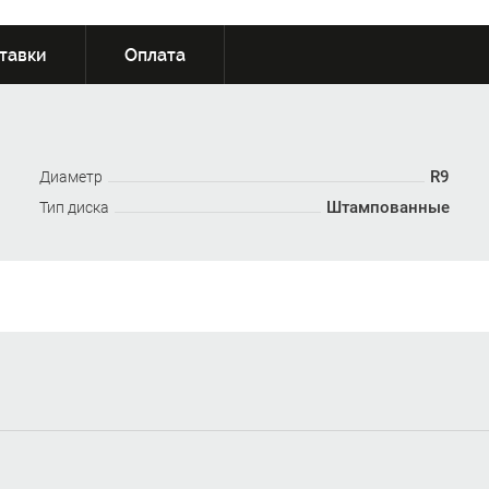
тавки
Оплата
R9
Диаметр
Штампованные
Тип диска