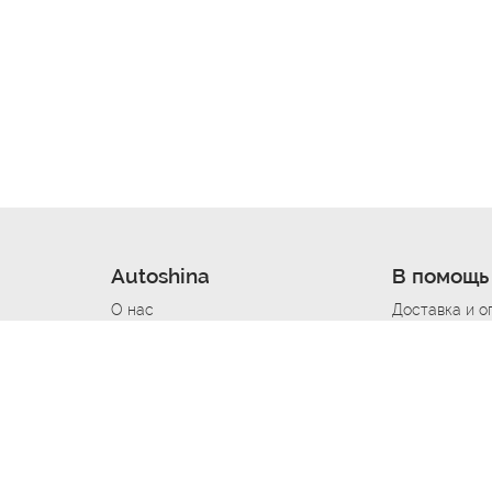
Autoshina
В помощь
О нас
Доставка и о
Новости
Купить в кре
Вакансии
Шины по авт
ин
Контакты
Все типораз
Политика возврата
Доставка шин
вании
Политика конфиденциальности
Полезно знат
Стать шинным поставщиком
Программа л
Вакансия Автомаляр
Вакансия По