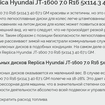
ca Hyundai JT-1600 7.0 R16 5x114.3 
 7.0 R16 5x114.3 40 67.1 GM красивы и эстетичны, но эт
 что легкосплавные диски для колес легче штампованн
новениях на литом диске для колес может появиться всег
 внешний вид, из чего следует, что не произойдет резк
. Таким образом с позиции безопасности легкосплавны
ые рассеивают зимой на магистрали коммунальные слу
олесных дисков в подобных кондициях. На самом деле 
plica Hyundai JT-1600 7.0 R16 5x114.3 40 67.1 GM .
х дисков Replica Hyundai JT-1600 7.0 R16 5x1
ных дисков оказывается их маленький вес. В случае ес
 7.0 R16 5x114.3 40 67.1 GM полегче на 18-28%. Это да
ессорная доля машины, что в значительной степени со
сти деятельности абсолютно всей подвески и управл
ократить расход топлива.