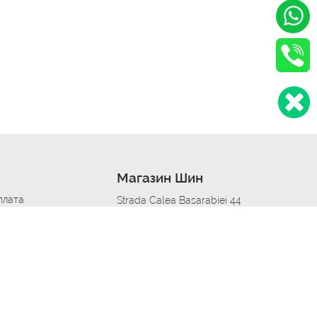
Магазин Шин
плата
Strada Calea Basarabiei 44
дит
Автосервис в кишиневе
омобилям
меры шин
Strada Calea Basarabiei 44
 по городам
ь
ояльности
Приложение Autoshina в твоем телефоне
дборщик автозапчастей