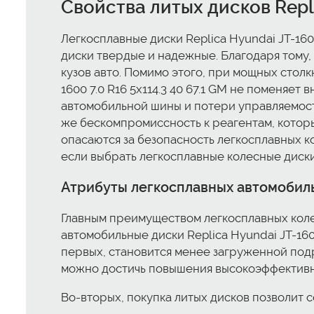
Свойства литых дисков Repli
Легкосплавные диски Replica Hyundai JT-1600
диски твердые и надежные. Благодаря тому,
кузов авто. Помимо этого, при мощных столк
1600 7.0 R16 5x114.3 40 67.1 GM не поменяет
автомобильной шины и потери управляемости
же бескомпромиссность к реагентам, котор
опасаются за безопасность легкосплавных к
если выбрать легкосплавные колесные диски Re
Атрибуты легкосплавных автомобильны
Главным преимуществом легкосплавных колес
автомобильные диски Replica Hyundai JT-1600
первых, становится менее загруженной подр
можно достичь повышения высокоэффективно
Во-вторых, покупка литых дисков позволит с