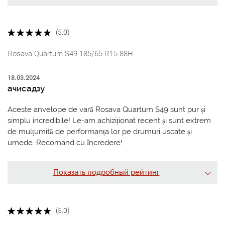
(5.0)
Rosava Quartum S49 185/65 R15 88H
18.03.2024
ачисадзу
Aceste anvelope de vară Rosava Quartum S49 sunt pur și
simplu incredibile! Le-am achiziționat recent și sunt extrem
de mulțumită de performanța lor pe drumuri uscate și
umede. Recomand cu încredere!
Показать подробный рейтинг
(5.0)