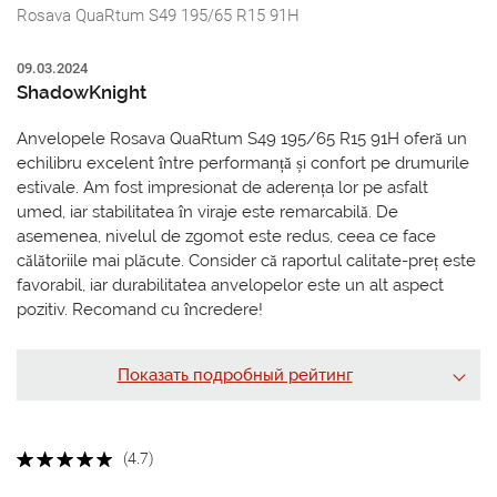
Rosava QuaRtum S49 195/65 R15 91H
09.03.2024
ShadowKnight
Anvelopele Rosava QuaRtum S49 195/65 R15 91H oferă un
echilibru excelent între performanță și confort pe drumurile
estivale. Am fost impresionat de aderența lor pe asfalt
umed, iar stabilitatea în viraje este remarcabilă. De
asemenea, nivelul de zgomot este redus, ceea ce face
călătoriile mai plăcute. Consider că raportul calitate-preț este
favorabil, iar durabilitatea anvelopelor este un alt aspect
pozitiv. Recomand cu încredere!
Показать подробный рейтинг
(4.7)