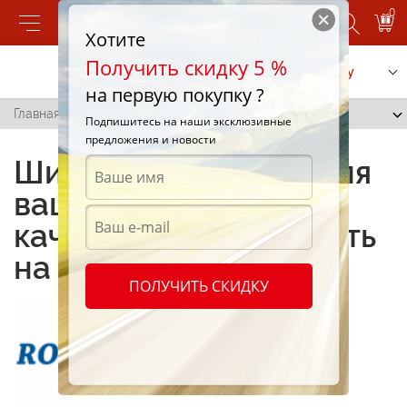
0
Хотите
Получить скидку 5 %
Позвонить
Заказать услугу
на первую покупку ?
Главная
/
Quartum S49
Подпишитесь на наши эксклюзивные
предложения и новости
Шины Quartum S49 для
вашего автомобиля –
качество и надежность
на любой дороге
ПОЛУЧИТЬ СКИДКУ