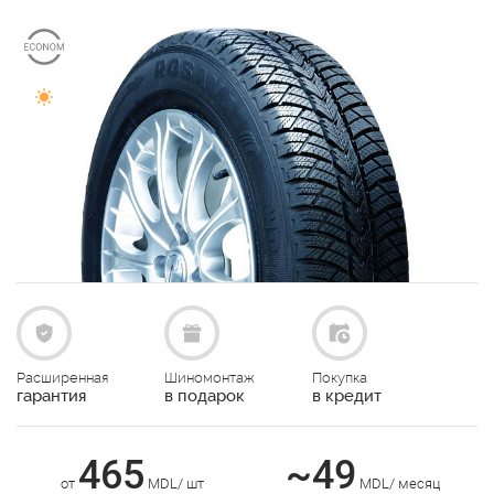
Расширенная
Шиномонтаж
Покупка
гарантия
в подарок
в кредит
465
~49
от
MDL/ шт
MDL/ месяц