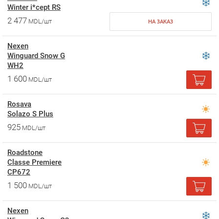
Winter i*cept RS
2 477
MDL/шт
НА ЗАКАЗ
Nexen
Winguard Snow G
WH2
1 600
MDL/шт
Rosava
Solazo S Plus
925
MDL/шт
Roadstone
Classe Premiere
CP672
1 500
MDL/шт
Nexen