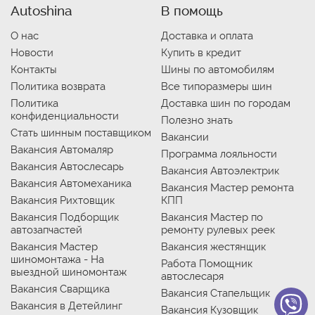
Autoshina
В помощь
О нас
Доставка и оплата
Новости
Купить в кредит
Контакты
Шины по автомобилям
Политика возврата
Все типоразмеры шин
Политика
Доставка шин по городам
конфиденциальности
Полезно знать
Стать шинным поставщиком
Вакансии
Вакансия Автомаляр
Программа лояльности
Вакансия Автослесарь
Вакансия Автоэлектрик
Вакансия Автомеханика
Вакансия Мастер ремонта
Вакансия Рихтовщик
КПП
Вакансия Подборщик
Вакансия Мастер по
автозапчастей
ремонту рулевых реек
Вакансия Мастер
Вакансия жестянщик
шиномонтажа - На
Работа Помощник
выездной шиномонтаж
автослесаря
Вакансия Сварщика
Вакансия Стапельщик
Вакансия в Детейлинг
Вакансия Кузовщик