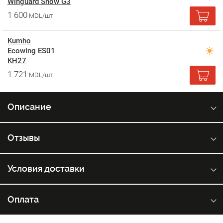
Winguard Snow G3
1 600
MDL/шт
Kumho
Ecowing ES01
KH27
1 721
MDL/шт
Описание
Отзывы
Условия доставки
Оплата