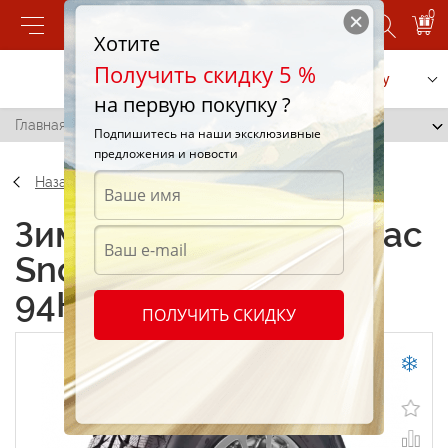
0
Хотите
Получить скидку 5 %
Позвонить
Заказать услугу
на первую покупку ?
Главная
/
Powertrac Snowtour 205/65 R15 94H
Подпишитесь на наши эксклюзивные
предложения и новости
Назад
Зимние шины Powertrac
Snowtour 205/65 R15
94H
ПОЛУЧИТЬ СКИДКУ