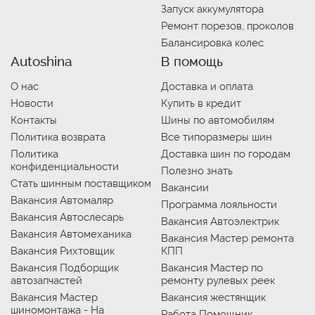
Запуск аккумулятора
Ремонт порезов, проколов
Балансировка колес
Autoshina
В помощь
О нас
Доставка и оплата
Новости
Купить в кредит
Контакты
Шины по автомобилям
Политика возврата
Все типоразмеры шин
Политика
Доставка шин по городам
конфиденциальности
Полезно знать
Стать шинным поставщиком
Вакансии
Вакансия Автомаляр
Программа лояльности
Вакансия Автослесарь
Вакансия Автоэлектрик
Вакансия Автомеханика
Вакансия Мастер ремонта
Вакансия Рихтовщик
КПП
Вакансия Подборщик
Вакансия Мастер по
автозапчастей
ремонту рулевых реек
Вакансия Мастер
Вакансия жестянщик
шиномонтажа - На
Работа Помощник