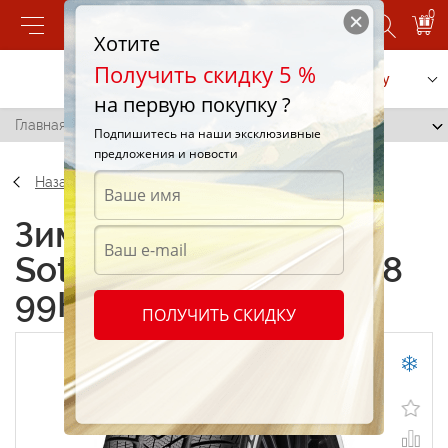
0
Хотите
Получить скидку 5 %
Позвонить
Заказать услугу
на первую покупку ?
Главная
/
Pirelli SottoZero 3 225/50 R18 99H
Подпишитесь на наши эксклюзивные
предложения и новости
Назад
Зимние шины Pirelli
SottoZero 3 225/50 R18
99H
ПОЛУЧИТЬ СКИДКУ