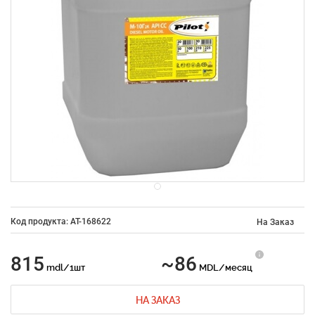
Код продукта: AT-168622
На Заказ
815
~86
mdl/1шт
MDL/месяц
НА ЗАКАЗ