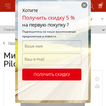
0
Хотите
Получить скидку 5 %
Позвонить
Заказать услугу
на первую покупку ?
Главная
/
Pilots М10Г2К 30л.
Подпишитесь на наши эксклюзивные
предложения и новости
Назад
Минеральные масла
Pilots М10Г2К 30л.
ПОЛУЧИТЬ СКИДКУ