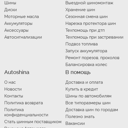
Шины
Выездной шиномонтаж
Диски
Хранение шин
Моторные масла
Сезонная смена шин
Аккумуляторы
Нарезка протектора шин
Аксессуары
Техпомощь при дтп
Автосигнализации
Техпомощь при застревании
Подвоз топлива
Запуск аккумулятора
Ремонт порезов, проколов
Балансировка колес
Autoshina
В помощь
О нас
Доставка и оплата
Новости
Купить в кредит
Контакты
Шины по автомобилям
Политика возврата
Все типоразмеры шин
Политика
Доставка шин по городам
конфиденциальности
Полезно знать
Стать шинным поставщиком
Вакансии