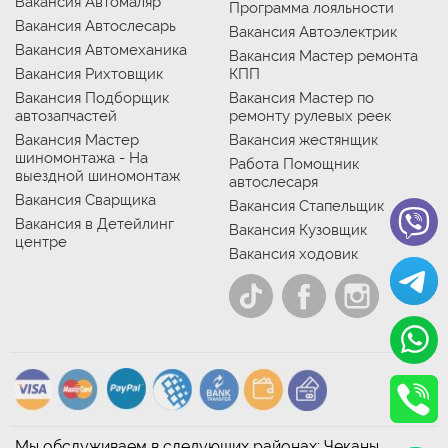
Вакансия Автомаляр
Программа лояльности
Вакансия Автослесарь
Вакансия Автоэлектрик
Вакансия Автомеханика
Вакансия Мастер ремонта
Вакансия Рихтовщик
КПП
Вакансия Подборщик
Вакансия Мастер по
автозапчастей
ремонту рулевых реек
Вакансия Мастер
Вакансия жестянщик
шиномонтажа - На
Работа Помощник
выездной шиномонтаж
автослесаря
Вакансия Сварщика
Вакансия Стапельщик
Вакансия в Детейлинг
Вакансия Кузовщик
центре
Вакансия ходовик
Мы обслуживаем в следующих районах: Чеканы,