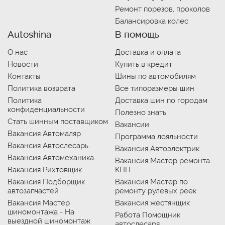
Ремонт порезов, проколов
Балансировка колес
Autoshina
В помощь
О нас
Доставка и оплата
Новости
Купить в кредит
Контакты
Шины по автомобилям
Политика возврата
Все типоразмеры шин
Политика
Доставка шин по городам
конфиденциальности
Полезно знать
Стать шинным поставщиком
Вакансии
Вакансия Автомаляр
Программа лояльности
Вакансия Автослесарь
Вакансия Автоэлектрик
Вакансия Автомеханика
Вакансия Мастер ремонта
Вакансия Рихтовщик
КПП
Вакансия Подборщик
Вакансия Мастер по
автозапчастей
ремонту рулевых реек
Вакансия Мастер
Вакансия жестянщик
шиномонтажа - На
Работа Помощник
выездной шиномонтаж
автослесаря