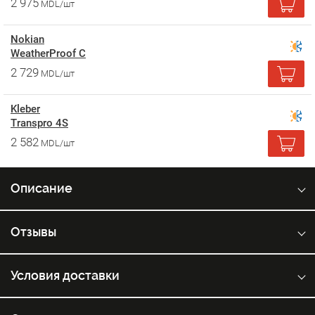
2 975
MDL/шт
Nokian
WeatherProof C
2 729
MDL/шт
Kleber
Transpro 4S
2 582
MDL/шт
Описание
Отзывы
Условия доставки