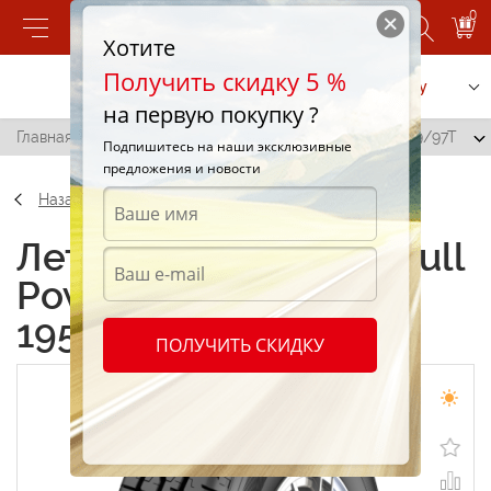
0
Хотите
Получить скидку 5 %
Позвонить
Заказать услугу
на первую покупку ?
Главная
/
Petlas Full Power PT835 6PR 195/60 R16C 99/97T
Подпишитесь на наши эксклюзивные
предложения и новости
Назад
Летние шины Petlas Full
Power PT835 6PR
195/60 R16C 99/97T
ПОЛУЧИТЬ СКИДКУ