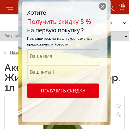
0
Хотите
Получить скидку 5 %
Позвонить
Заказать услугу
на первую покупку ?
Главная
/
Oilright Жидкость амортизатор. 1л
Подпишитесь на наши эксклюзивные
предложения и новости
Назад
Аксессуары Oilright
Жидкость амортизатор.
1л
ПОЛУЧИТЬ СКИДКУ