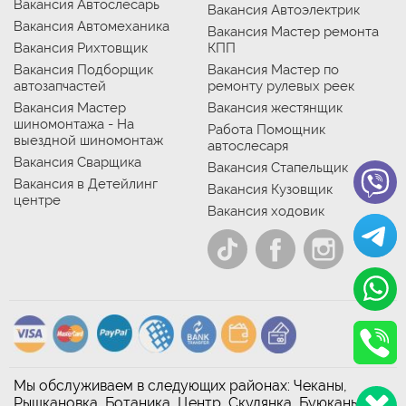
Вакансия Автослесарь
Вакансия Автоэлектрик
Вакансия Автомеханика
Вакансия Мастер ремонта
Вакансия Рихтовщик
КПП
Вакансия Подборщик
Вакансия Мастер по
автозапчастей
ремонту рулевых реек
Вакансия Мастер
Вакансия жестянщик
шиномонтажа - На
Работа Помощник
выездной шиномонтаж
автослесаря
Вакансия Сварщика
Вакансия Стапельщик
Вакансия в Детейлинг
Вакансия Кузовщик
центре
Вакансия ходовик
Мы обслуживаем в следующих районах: Чеканы,
Рышкановка, Ботаника, Центр, Скулянка, Буюканы