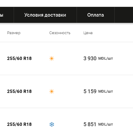
вы
Условия доставки
Оплата
Размер
Сезонность
Цена
3 930
255/60 R18
MDL/шт
5 159
255/60 R18
MDL/шт
5 851
255/60 R18
MDL/шт