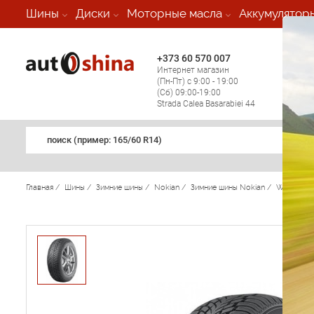
-
Шины
Диски
Моторные масла
Аккумулятор
+373 60 570 007
+373 
Интернет магазин
Мобил
(Пн-Пт) с 9:00 - 19:00
(кругл
(Сб) 09:00-19:00
регио
Strada Calea Basarabiei 44
поиск (примеp: 165/60 R14)
Главная
/
Шины
/
Зимние шины
/
Nokian
/
Зимние шины Nokian
/
WR SUV 