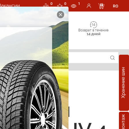
0
0
1
Вакансии
RO
Возврат в течение
14 дней
Хранение шин
е шины