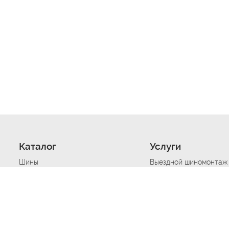
Каталог
Услуги
Шины
Выездной шиномонтаж
Диски
Хранение шин
Моторные масла
Сезонная смена шин
Аккумуляторы
Нарезка протектора ш
Аксессуары
Техпомощь при дтп
Автосигнализации
Техпомощь при застре