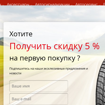
ы
Аксессуары
Автосигнализации
Автосервис
60 066 000
+373 60 608 000
ьный шиномонтаж 24/7
Автосервис в кишиневе
осуточно по всем
(Пн-Пт) с 9:00 - 19:00
Хотите
нам)
(Сб) 09:00-19:00
Strada Calea Basarabiei 44
Получить скидку 5 %
на первую покупку ?
4
/
Nokian WR SUV 4 255/60 R18 112H
Подпишитесь на наши эксклюзивные предложения и
новости
Зимни