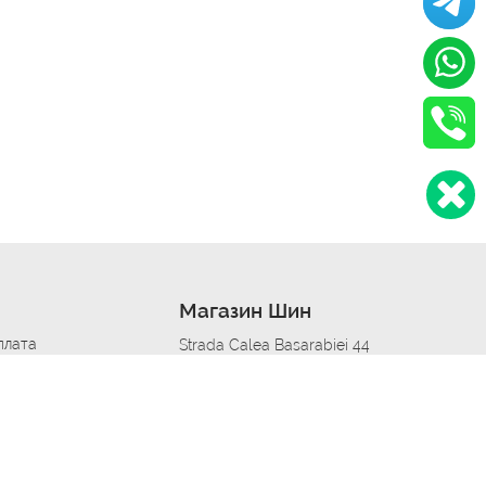
Магазин Шин
плата
Strada Calea Basarabiei 44
дит
Автосервис в кишиневе
омобилям
меры шин
Strada Calea Basarabiei 44
 по городам
ь