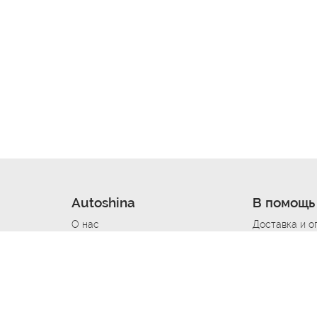
Autoshina
В помощь
О нас
Доставка и о
Новости
Купить в кре
Вакансии
Шины по авт
ин
Контакты
Все типораз
Политика возврата
Доставка шин
вании
Политика конфиденциальности
Полезно знат