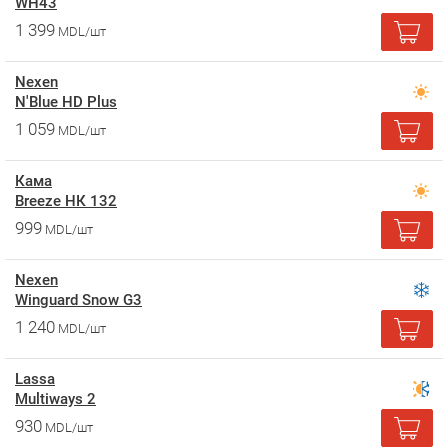
WH43
1 399
MDL/шт
Nexen
N'Blue HD Plus
1 059
MDL/шт
Кама
Breeze НК 132
999
MDL/шт
Nexen
Winguard Snow G3
1 240
MDL/шт
Lassa
Multiways 2
930
MDL/шт