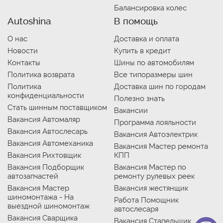
Балансировка колес
Autoshina
В помощь
О нас
Доставка и оплата
Новости
Купить в кредит
Контакты
Шины по автомобилям
Политика возврата
Все типоразмеры шин
Политика
Доставка шин по городам
конфиденциальности
Полезно знать
Стать шинным поставщиком
Вакансии
Вакансия Автомаляр
Программа лояльности
Вакансия Автослесарь
Вакансия Автоэлектрик
Вакансия Автомеханика
Вакансия Мастер ремонта
Вакансия Рихтовщик
КПП
Вакансия Подборщик
Вакансия Мастер по
автозапчастей
ремонту рулевых реек
Вакансия Мастер
Вакансия жестянщик
шиномонтажа - На
Работа Помощник
выездной шиномонтаж
автослесаря
Вакансия Сварщика
Вакансия Стапельщик