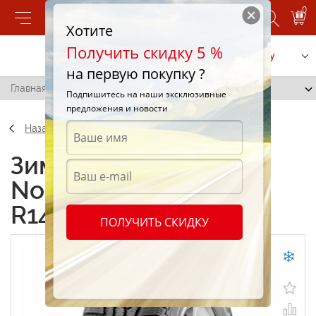
0
Хотите
Получить скидку 5 %
Позвонить
Заказать услугу
на первую покупку ?
Главная
/
Nokian Nordman RS2 175/70 R14 88R
Подпишитесь на наши эксклюзивные
предложения и новости
Назад
Зимние шины Nokian
Nordman RS2 175/70
R14 88R
ПОЛУЧИТЬ СКИДКУ