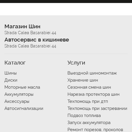
Магазин Шин
Strada Calea Basarabiei 44
Автосервис в кишиневе
Strada Calea Basarabiei 44
Каталог
Услуги
Шины
Выездной шиномонтаж
Диски
Хранение шин
Моторные масла
Сезонная смена шин
Аккумуляторы
Нарезка протектора шин
Аксессуары
Техпомощь при дтп
Автосигнализации
Техпомощь при застревании
Подвоз топлива
Запуск аккумулятора
Ремонт порезов, проколов