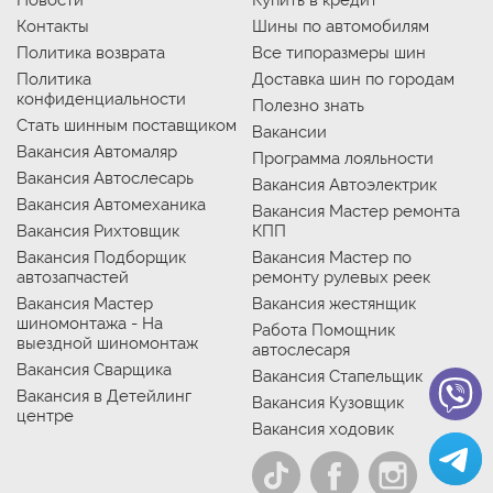
Новости
Купить в кредит
Контакты
Шины по автомобилям
Политика возврата
Все типоразмеры шин
Политика
Доставка шин по городам
конфиденциальности
Полезно знать
Стать шинным поставщиком
Вакансии
Вакансия Автомаляр
Программа лояльности
Вакансия Автослесарь
Вакансия Автоэлектрик
Вакансия Автомеханика
Вакансия Мастер ремонта
Вакансия Рихтовщик
КПП
Вакансия Подборщик
Вакансия Мастер по
автозапчастей
ремонту рулевых реек
Вакансия Мастер
Вакансия жестянщик
шиномонтажа - На
Работа Помощник
выездной шиномонтаж
автослесаря
Вакансия Сварщика
Вакансия Стапельщик
Вакансия в Детейлинг
Вакансия Кузовщик
центре
Вакансия ходовик