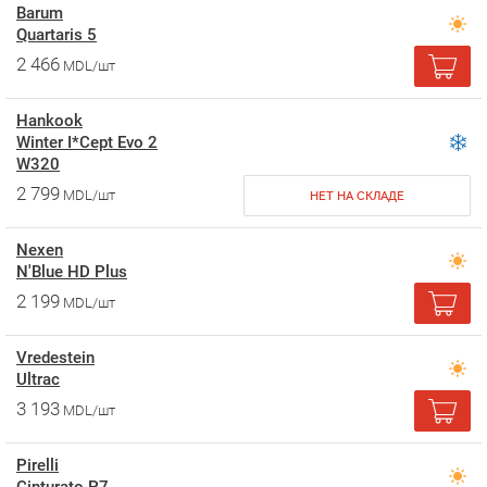
Barum
Quartaris 5
2 466
MDL/шт
Hankook
Winter I*Cept Evo 2
W320
2 799
MDL/шт
НЕТ НА СКЛАДЕ
Nexen
N'Blue HD Plus
2 199
MDL/шт
Vredestein
Ultrac
3 193
MDL/шт
Pirelli