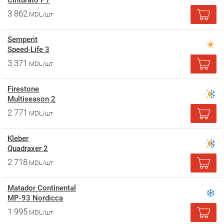
Cinturato P7
3 862
MDL/шт
Semperit
Speed-Life 3
3 371
MDL/шт
Firestone
Multiseason 2
2 771
MDL/шт
Kleber
Quadraxer 2
2 718
MDL/шт
Matador Continental
MP-93 Nordicca
1 995
MDL/шт