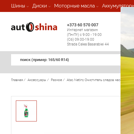
-
Шины
Диски
Моторные масла
Аккумулятор
+373 60 570 007
+373 
Интернет магазин
Мобил
(Пн-Пт) с 9:00 - 19:00
(кругл
(Сб) 09:00-19:00
регио
Strada Calea Basarabiei 44
поиск (примеp: 165/60 R14)
Главная
/
Аксессуары
/
Разное
/
Atas Netins Очиститель следов насекомых 