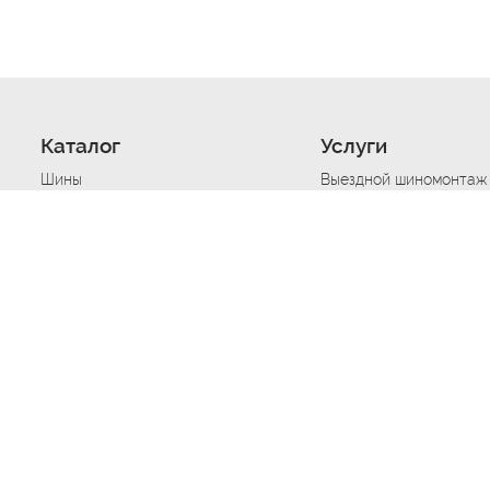
Каталог
Услуги
Шины
Выездной шиномонтаж
Диски
Хранение шин
Моторные масла
Сезонная смена шин
Аккумуляторы
Нарезка протектора ш
Аксессуары
Техпомощь при дтп
Автосигнализации
Техпомощь при застре
Подвоз топлива
Запуск аккумулятора
Ремонт порезов, проко
Балансировка колес