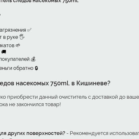
итель следов насекомых 750ml.
о
агрязнения ✅
 в руке 🖐️
катов 🌱
 🚚
покупателей 💰
ньги обратно 🔒
ледов насекомых 750ml.
в Кишиневе?
ко приобрести данный очиститель с доставкой до ваше
ка не закончился товар!
для других поверхностей?
- Рекомендуется использоват