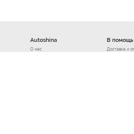
Autoshina
В помощь
О нас
Доставка и о
Новости
Купить в кре
Вакансии
Шины по авт
ин
Контакты
Все типораз
Политика возврата
Доставка шин
вании
Политика конфиденциальности
Полезно знат
Стать шинным поставщиком
Программа л
Вакансия Автомаляр
Вакансия По
лов
Вакансия Автослесарь
Вакансия Ма
На выездной
Вакансия Автомеханика
Вакансия Св
Вакансия Рихтовщик
Вакансия в Д
Вакансия Автоэлектрик
Вакансия Ст
Вакансия Мастер ремонта КПП
Вакансия Ку