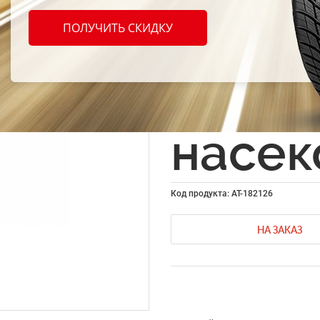
Netin
ПОЛУЧИТЬ СКИДКУ
Очист
следо
насек
Код продукта: AT-182126
НА ЗАКАЗ