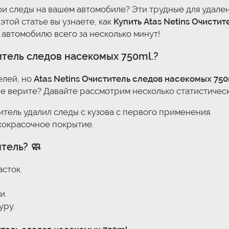
вои следы на вашем автомобиле? Эти трудные для удале
этой статье вы узнаете, как
Купить Atas Netins Очистит
 автомобилю всего за несколько минут!
итель следов насекомых 750ml.
?
елей, но
Atas Netins Очиститель следов насекомых 750
е верите? Давайте рассмотрим несколько статистическ
итель удалил следы с кузова с первого применения.
акокрасочное покрытие.
тель? 🧼
сток.
и.
уру.