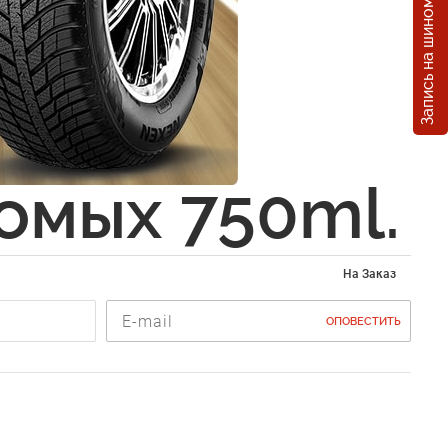
Запись на шиномонтаж
s
итель
в
омых 750ml.
На Заказ
ОПОВЕСТИТЬ