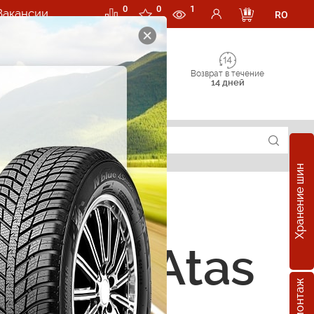
0
0
1
Вакансии
RO
Возврат в течение
14 дней
Хранение шин
суары Atas