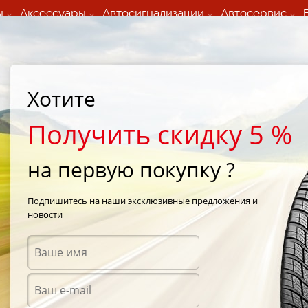
ы
Аксессуары
Автосигнализации
Автосервис
60 066 000
+373 60 608 000
ьный шиномонтаж 24/7
Автосервис в кишиневе
осуточно по всем
(Пн-Пт) с 9:00 - 19:00
Хотите
нам)
(Сб) 09:00-19:00
Strada Calea Basarabiei 44
Получить скидку 5 %
на первую покупку ?
750ml.
Подпишитесь на наши эксклюзивные предложения и
новости
Аксес