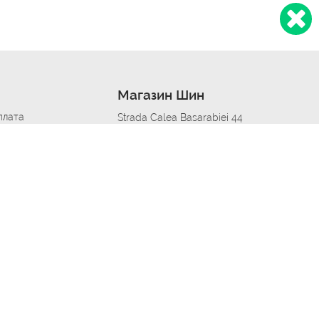
Магазин Шин
плата
Strada Calea Basarabiei 44
дит
Автосервис в кишиневе
омобилям
меры шин
Strada Calea Basarabiei 44
 по городам
ь
ояльности
Приложение Autoshina в твоем телефоне
дборщик автозапчастей
стер шиномонтажа -
 шиномонтаж
арщика
етейлинг центре
апельщик
зовщик