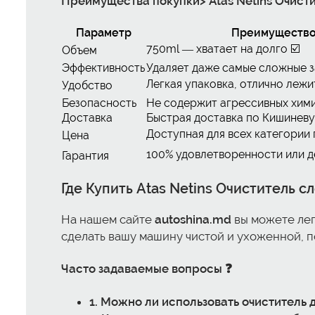
Преимущества покупки>
Atas Netins Очист
Параметр
Преимуществ
750ml — хватает на долго ☑️
Объем
Эффективность
Удаляет даже самые сложные з
Легкая упаковка, отлично лежит
Удобство
Безопасность
Не содержит агрессивных хими
Доставка
Быстрая доставка по Кишиневу
Доступная для всех категории 
Цена
100% удовлетворенности или де
Гарантия
Где
Купить Atas Netins Очиститель с
На нашем сайте
autoshina.md
вы можете лег
сделать вашу машину чистой и ухоженной, по
Часто задаваемые вопросы ❓
1. Можно ли использовать очиститель 