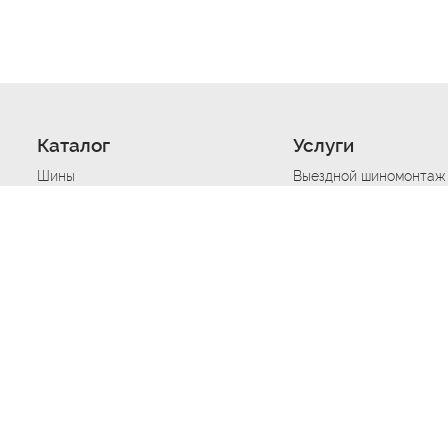
Каталог
Услуги
Шины
Выездной шиномонтаж
Диски
Хранение шин
Моторные масла
Сезонная смена шин
Аккумуляторы
Нарезка протектора ш
Аксессуары
Техпомощь при дтп
Автосигнализации
Техпомощь при застре
Подвоз топлива
Запуск аккумулятора
Ремонт порезов, проко
Балансировка колес