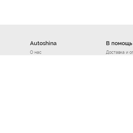
Autoshina
В помощь
О нас
Доставка и о
Новости
Купить в кре
Вакансии
Шины по авт
ин
Контакты
Все типораз
Политика возврата
Доставка шин
вании
Политика конфиденциальности
Полезно знат
Стать шинным поставщиком
Программа л
Вакансия Автомаляр
Вакансия По
лов
Вакансия Автослесарь
Вакансия Ма
На выездной
Вакансия Автомеханика
Вакансия Св
Вакансия Рихтовщик
Вакансия в Д
Вакансия Автоэлектрик
Вакансия Ст
Вакансия Мастер ремонта КПП