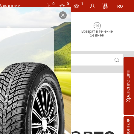
0
0
1
Вакансии
RO
Возврат в течение
14 дней
Хранение шин
суары