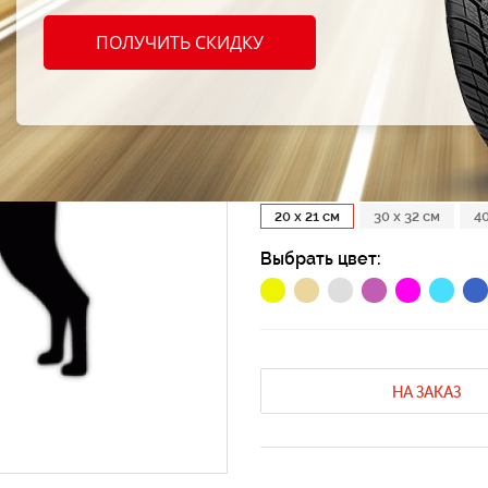
Накле
ПОЛУЧИТЬ СКИДКУ
"Той 
Код продукта: AT-179784
Выбрать размер:
20 x 21 см
30 x 32 см
40
Выбрать цвет:
НА ЗАКАЗ