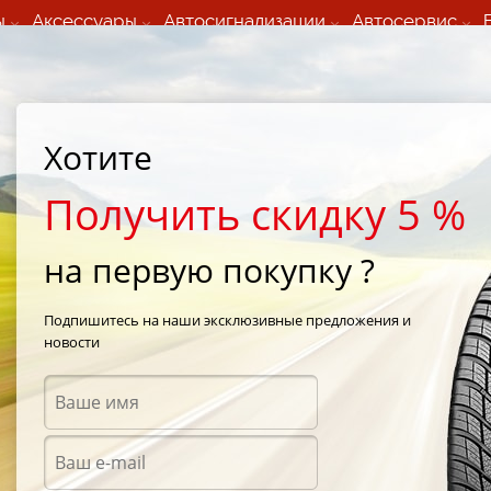
ы
Аксессуары
Автосигнализации
Автосервис
60 066 000
+373 60 608 000
ьный шиномонтаж 24/7
Автосервис в кишиневе
осуточно по всем
(Пн-Пт) с 9:00 - 19:00
Хотите
нам)
(Сб) 09:00-19:00
Strada Calea Basarabiei 44
Получить скидку 5 %
на первую покупку ?
р"
Подпишитесь на наши эксклюзивные предложения и
новости
Аксес