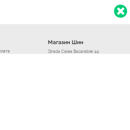
Магазин Шин
плата
Strada Calea Basarabiei 44
дит
Автосервис в кишиневе
омобилям
меры шин
Strada Calea Basarabiei 44
 по городам
ь
ояльности
Приложение Autoshina в твоем телефоне
дборщик автозапчастей
стер шиномонтажа -
 шиномонтаж
арщика
етейлинг центре
апельщик