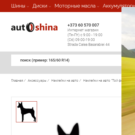
-
Шины
Диски
Моторные масла
Аккумулятор
+373 60 570 007
+373 
Интернет магазин
Мобил
(Пн-Пт) с 9:00 - 19:00
(кругл
(Сб) 09:00-19:00
регио
Strada Calea Basarabiei 44
поиск (примеp: 165/60 R14)
Главная
/
Аксессуары
/
Наклейки на авто
/
Наклейки на авто "Той фокстерье