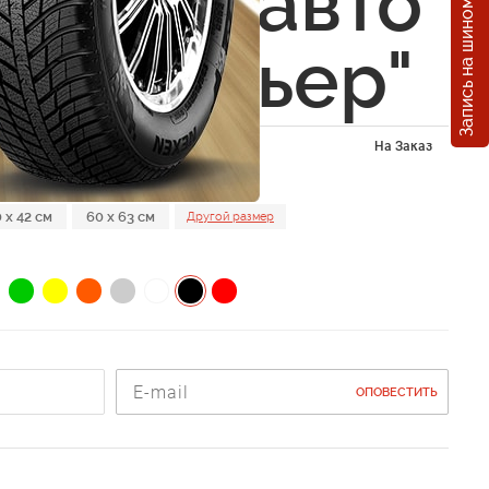
Запись на шиномонтаж
йки на авто
фокстерьер"
На Заказ
 x 42 см
60 x 63 см
Другой размер
ОПОВЕСТИТЬ