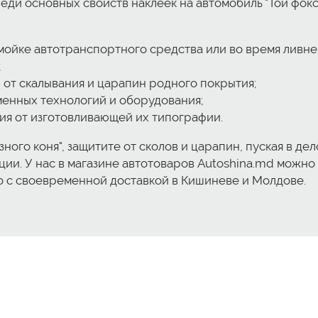
реди основных свойств наклеек на автомобиль "Той фок
ойке автотранспортного средства или во время ливне
;
от скалывания и царапин родного покрытия;
енных технологий и оборудования;
тия от изготовливающей их типографии.
ого коня", защитите от сколов и царапин, пуская в де
ии. У нас в магазине автотоваров Autoshina.md можно 
о с своевременной доставкой в Кишиневе и Молдове.