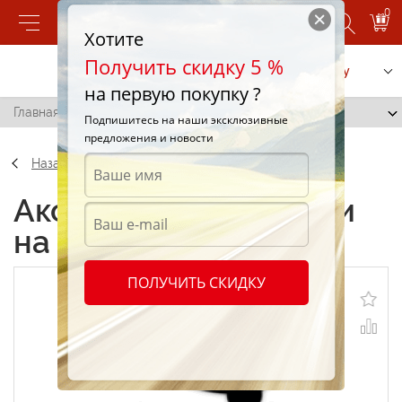
0
Хотите
Получить скидку 5 %
Позвонить
Заказать услугу
на первую покупку ?
Главная
/
Наклейки на авто "Пират"
Подпишитесь на наши эксклюзивные
предложения и новости
Назад
Аксессуары Наклейки
на авто "Пират"
ПОЛУЧИТЬ СКИДКУ