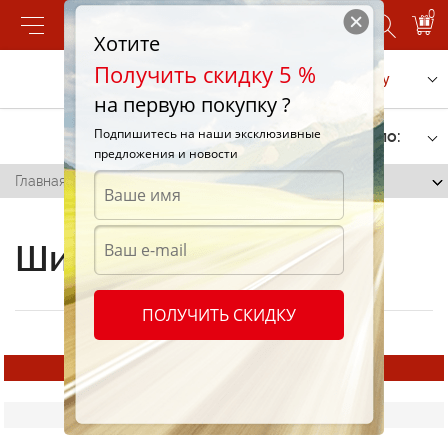
0
Хотите
Получить скидку 5 %
Позвонить
Заказать услугу
на первую покупку ?
Подпишитесь на наши эксклюзивные
Фильтр
Сортировать по:
предложения и новости
Главная
/
Mirage
Шины Mirage
ПОЛУЧИТЬ СКИДКУ
Все шины
Зимние шины Mirage