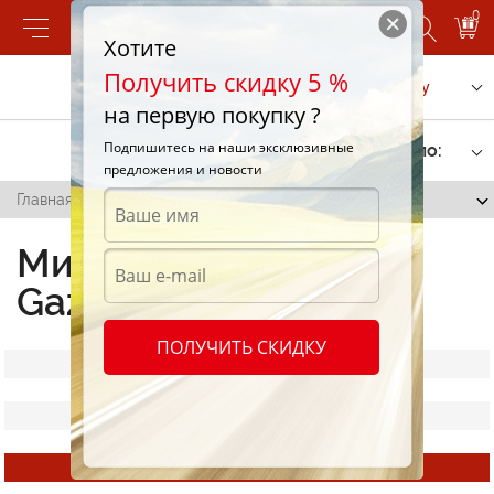
0
Хотите
Получить скидку 5 %
Позвонить
Заказать услугу
на первую покупку ?
Подпишитесь на наши эксклюзивные
Фильтр
Сортировать по:
предложения и новости
Главная
/
Минеральное масло Gazpromneft
Минеральное масло
Gazpromneft
ПОЛУЧИТЬ СКИДКУ
Все масла
Полусинтетические масла Gazpromneft
Минеральные масла Gazpromneft