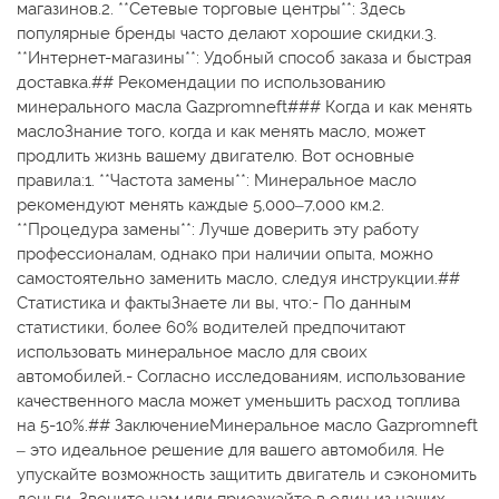
магазинов.2. **Сетевые торговые центры**: Здесь
популярные бренды часто делают хорошие скидки.3.
**Интернет-магазины**: Удобный способ заказа и быстрая
доставка.## Рекомендации по использованию
минерального масла Gazpromneft### Когда и как менять
маслоЗнание того, когда и как менять масло, может
продлить жизнь вашему двигателю. Вот основные
правила:1. **Частота замены**: Минеральное масло
рекомендуют менять каждые 5,000–7,000 км.2.
**Процедура замены**: Лучше доверить эту работу
профессионалам, однако при наличии опыта, можно
самостоятельно заменить масло, следуя инструкции.##
Статистика и фактыЗнаете ли вы, что:- По данным
статистики, более 60% водителей предпочитают
использовать минеральное масло для своих
автомобилей.- Согласно исследованиям, использование
качественного масла может уменьшить расход топлива
на 5-10%.## ЗаключениеМинеральное масло Gazpromneft
– это идеальное решение для вашего автомобиля. Не
упускайте возможность защитить двигатель и сэкономить
деньги. Звоните нам или приезжайте в один из наших