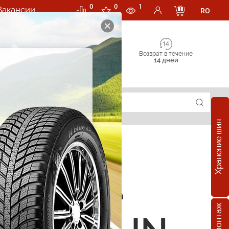
0
0
1
Вакансии
RO
Возврат в течение
14 дней
Хранение шин
зонные