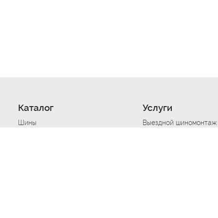
Каталог
Услуги
Шины
Выездной шиномонтаж
Диски
Хранение шин
Моторные масла
Сезонная смена шин
Аккумуляторы
Нарезка протектора ш
Аксессуары
Техпомощь при дтп
Автосигнализации
Техпомощь при застре
Подвоз топлива
Запуск аккумулятора
Ремонт порезов, проко