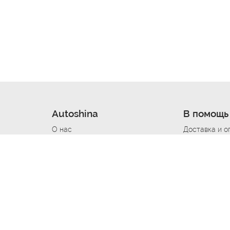
Autoshina
В помощь
О нас
Доставка и о
Новости
Купить в кре
Вакансии
Шины по авт
ин
Контакты
Все типораз
Политика возврата
Доставка шин
вании
Политика конфиденциальности
Полезно знат
Стать шинным поставщиком
Программа л
Вакансия Автомаляр
Вакансия По
лов
Вакансия Автослесарь
Вакансия Ма
На выездной