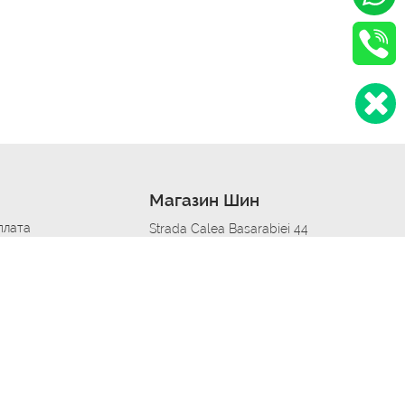
Магазин Шин
плата
Strada Calea Basarabiei 44
дит
Автосервис в кишиневе
омобилям
меры шин
Strada Calea Basarabiei 44
 по городам
ь
ояльности
Приложение Autoshina в твоем телефоне
дборщик автозапчастей
стер шиномонтажа -
 шиномонтаж