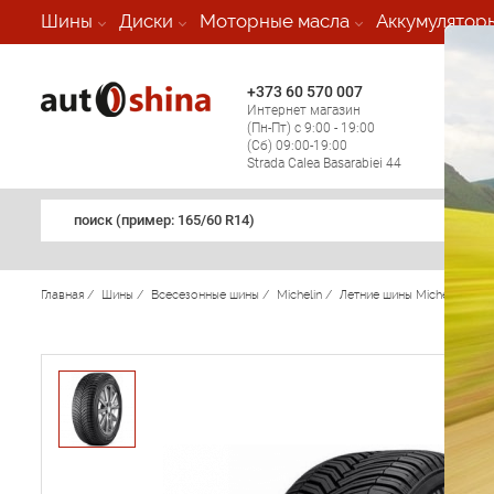
-
Шины
Диски
Моторные масла
Аккумулятор
+373 60 570 007
+373 
Интернет магазин
Мобил
(Пн-Пт) с 9:00 - 19:00
(кругл
(Сб) 09:00-19:00
регио
Strada Calea Basarabiei 44
поиск (примеp: 165/60 R14)
Главная
/
Шины
/
Всесезонные шины
/
Michelin
/
Летние шины Michelin
/
Cr