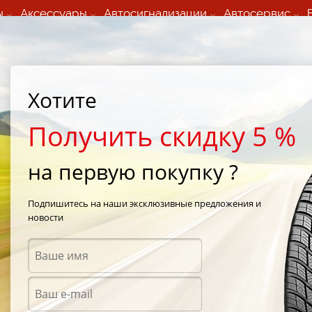
ы
Аксессуары
Автосигнализации
Автосервис
60 066 000
+373 60 608 000
ьный шиномонтаж 24/7
Автосервис в кишиневе
осуточно по всем
(Пн-Пт) с 9:00 - 19:00
Хотите
нам)
(Сб) 09:00-19:00
Strada Calea Basarabiei 44
Получить скидку 5 %
на первую покупку ?
ossClimate
/
MICHELIN CrossClimate 195/55 R16 91V
Подпишитесь на наши эксклюзивные предложения и
новости
Всесе