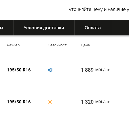
уточняйте цену и наличие 
вы
Условия доставки
Оплата
Размер
Сезонность
Цена
1 889
195/50 R16
MDL/шт
1 320
195/50 R16
MDL/шт