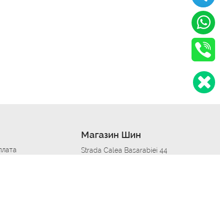
Магазин Шин
плата
Strada Calea Basarabiei 44
дит
Автосервис в кишиневе
омобилям
меры шин
Strada Calea Basarabiei 44
 по городам
ь
ояльности