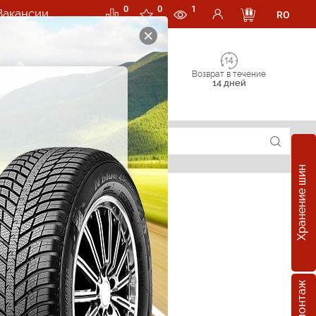
0
0
1
Вакансии
RO
Возврат в течение
14 дней
Хранение шин
е шины