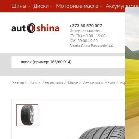
-
Шины
Диски
Моторные масла
Аккумулятор
+373 60 570 007
+373 
Интернет магазин
Мобил
(Пн-Пт) с 9:00 - 19:00
(кругл
(Сб) 09:00-19:00
регио
Strada Calea Basarabiei 44
поиск (примеp: 165/60 R14)
Главная
/
Шины
/
Летние шины
/
Maxxis
/
Летние шины Maxxis
/
VS5
/
Maxx