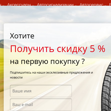
ы
Аксессуары
Автосигнализации
Автосервис
60 066 000
+373 60 608 000
ьный шиномонтаж 24/7
Автосервис в кишиневе
осуточно по всем
(Пн-Пт) с 9:00 - 19:00
Хотите
нам)
(Сб) 09:00-19:00
Strada Calea Basarabiei 44
Получить скидку 5 %
на первую покупку ?
is VS5 245/40 R19 98Y
Подпишитесь на наши эксклюзивные предложения и
новости
Летни