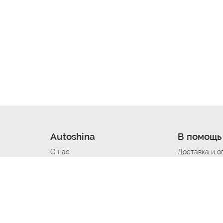
Autoshina
В помощь
О нас
Доставка и о
Новости
Купить в кре
Вакансии
Шины по авт
ин
Контакты
Все типораз
Политика возврата
Доставка шин
вании
Политика конфиденциальности
Полезно знат
Стать шинным поставщиком
Программа л