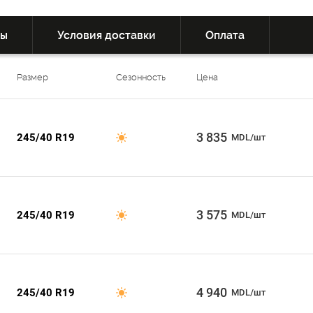
вы
Условия доставки
Оплата
Размер
Сезонность
Цена
3 835
245/40 R19
MDL/шт
3 575
245/40 R19
MDL/шт
4 940
245/40 R19
MDL/шт