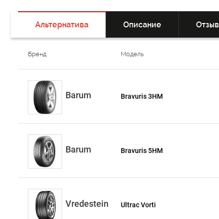
Альтернатива
Описание
Отзы
Бренд
Модель
Barum
Bravuris 3HM
Barum
Bravuris 5HM
Vredestein
Ultrac Vorti