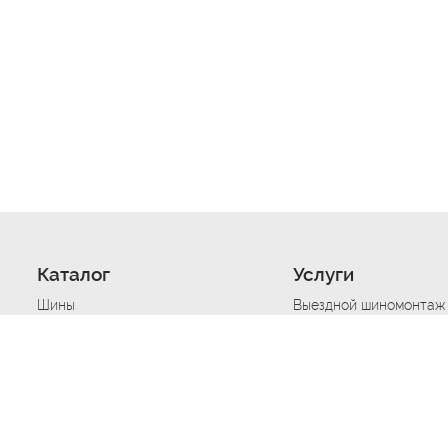
Каталог
Услуги
Шины
Выездной шиномонтаж
Диски
Хранение шин
Моторные масла
Сезонная смена шин
Аккумуляторы
Нарезка протектора ш
Аксессуары
Техпомощь при дтп
Автосигнализации
Техпомощь при застре
Подвоз топлива