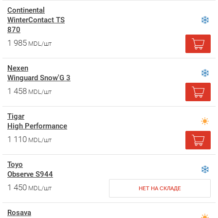
Continental
WinterContact TS
870
1 985
MDL/шт
Nexen
Winguard Snow'G 3
1 458
MDL/шт
Tigar
High Performance
1 110
MDL/шт
Toyo
Observe S944
1 450
MDL/шт
НЕТ НА СКЛАДЕ
Rosava