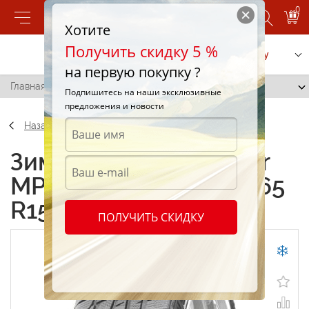
0
Хотите
Получить скидку 5 %
Позвонить
Заказать услугу
на первую покупку ?
Главная
/
Matador MP92 Sibir Snow 185/65 R15 88T
Подпишитесь на наши эксклюзивные
предложения и новости
Назад
Зимние шины Matador
MP92 Sibir Snow 185/65
R15 88T
ПОЛУЧИТЬ СКИДКУ