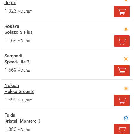
Itegro
1 023
MDL/шт
Rosava
Solazo S Plus
1 169
MDL/шт
Semperit
Speed-Life 3
1 569
MDL/шт
Nokian
Hakka Green 3
1 499
MDL/шт
Fulda
Kristall Montero 3
1 380
MDL/шт