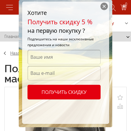
0
Хотите
Получить скидку 5 %
Позвонить
Заказать услугу
на первую покупку ?
Главная
/
Lotos Atf II D 1L
Подпишитесь на наши эксклюзивные
предложения и новости
Назад
Полусинтетические
масла Lotos Atf II D 1L
ПОЛУЧИТЬ СКИДКУ