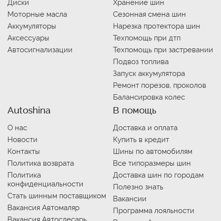
Диски
Хранение шин
Моторные масла
Сезонная смена шин
Аккумуляторы
Нарезка протектора шин
Аксессуары
Техпомощь при дтп
Автосигнализации
Техпомощь при застревании
Подвоз топлива
Запуск аккумулятора
Ремонт порезов, проколов
Балансировка колес
Autoshina
В помощь
О нас
Доставка и оплата
Новости
Купить в кредит
Контакты
Шины по автомобилям
Политика возврата
Все типоразмеры шин
Политика
Доставка шин по городам
конфиденциальности
Полезно знать
Стать шинным поставщиком
Вакансии
Вакансия Автомаляр
Программа лояльности
Вакансия Автослесарь