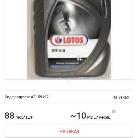
Код продукта: AT-159192
На Заказ
88
~10
mdl/1шт
MDL/месяц
НА ЗАКАЗ