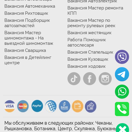
Вакансия Автоэлектрик
Вакансия Автомеханика
Вакансия Мастер ремонта
Вакансия Рихтовщик
КПП
Вакансия Подборщик
Вакансия Мастер по
автозапчастей
ремонту рулевых реек
Вакансия Мастер
Вакансия жестянщик
шиномонтажа - На
Работа Помощник
выездной шиномонтаж
автослесаря
Вакансия Сварщика
Вакансия Стапельщик
Вакансия в Детейлинг
Вакансия Кузовщик
центре
Вакансия ходовик
Мы обслуживаем в следующих районах: Чеканы,
Рышкановка, Ботаника, Центр, Скулянка, Буюканы