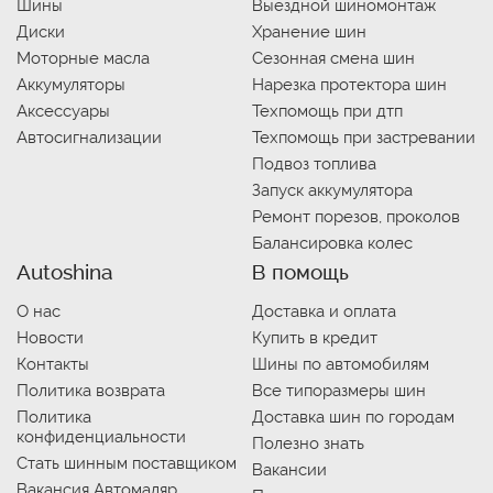
Шины
Выездной шиномонтаж
Диски
Хранение шин
Моторные масла
Сезонная смена шин
Аккумуляторы
Нарезка протектора шин
Аксессуары
Техпомощь при дтп
Автосигнализации
Техпомощь при застревании
Подвоз топлива
Запуск аккумулятора
Ремонт порезов, проколов
Балансировка колес
Autoshina
В помощь
О нас
Доставка и оплата
Новости
Купить в кредит
Контакты
Шины по автомобилям
Политика возврата
Все типоразмеры шин
Политика
Доставка шин по городам
конфиденциальности
Полезно знать
Стать шинным поставщиком
Вакансии
Вакансия Автомаляр