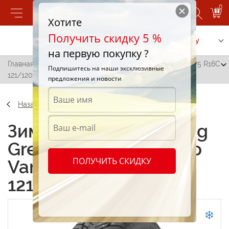
0
Хотите
Получить скидку 5 %
Позвонить
Заказать услугу
на первую покупку ?
Главная
/
LingLong Green-Max Winter Grip Van 2 225/75 R16C
Подпишитесь на наши эксклюзивные
121/120R 8PR
предложения и новости
Назад
Зимние шины LingLong
Green-Max Winter Grip
ПОЛУЧИТЬ СКИДКУ
Van 2 225/75 R16C
121/120R 8PR