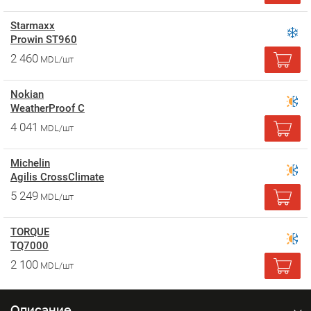
Starmaxx
Prowin ST960
2 460
MDL/шт
Nokian
WeatherProof C
4 041
MDL/шт
Michelin
Agilis CrossClimate
5 249
MDL/шт
TORQUE
TQ7000
2 100
MDL/шт
Описание