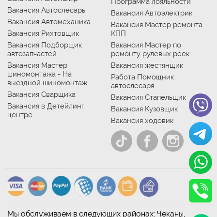
Программа лояльности
Вакансия Автослесарь
Вакансия Автоэлектрик
Вакансия Автомеханика
Вакансия Мастер ремонта
Вакансия Рихтовщик
КПП
Вакансия Подборщик
Вакансия Мастер по
автозапчастей
ремонту рулевых реек
Вакансия Мастер
Вакансия жестянщик
шиномонтажа - На
Работа Помощник
выездной шиномонтаж
автослесаря
Вакансия Сварщика
Вакансия Стапельщик
Вакансия в Детейлинг
Вакансия Кузовщик
центре
Вакансия ходовик
Мы обслуживаем в следующих районах: Чеканы,