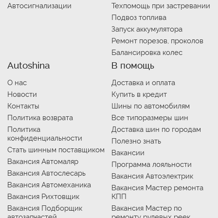
Автосигнализации
Техпомощь при застревании
Подвоз топлива
Запуск аккумулятора
Ремонт порезов, проколов
Балансировка колес
Autoshina
В помощь
О нас
Доставка и оплата
Новости
Купить в кредит
Контакты
Шины по автомобилям
Политика возврата
Все типоразмеры шин
Политика
Доставка шин по городам
конфиденциальности
Полезно знать
Стать шинным поставщиком
Вакансии
Вакансия Автомаляр
Программа лояльности
Вакансия Автослесарь
Вакансия Автоэлектрик
Вакансия Автомеханика
Вакансия Мастер ремонта
Вакансия Рихтовщик
КПП
Вакансия Подборщик
Вакансия Мастер по
автозапчастей
ремонту рулевых реек