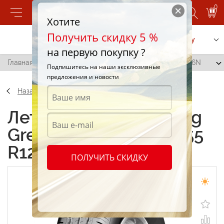
0
Хотите
Получить скидку 5 %
Позвонить
Заказать услугу
на первую покупку ?
Главная
/
LingLong Green-Max Van 8PR 155 R12C 88/86N
Подпишитесь на наши эксклюзивные
предложения и новости
Назад
Летние шины LingLong
Green-Max Van 8PR 155
R12C 88/86N
ПОЛУЧИТЬ СКИДКУ