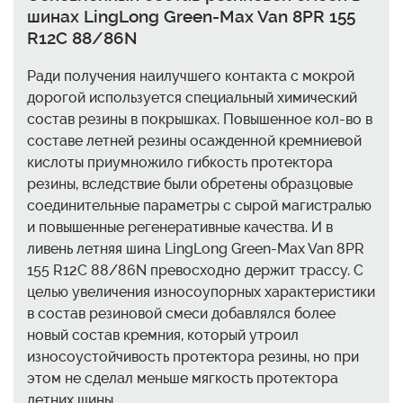
шинах LingLong Green-Max Van 8PR 155
R12C 88/86N
Ради получения наилучшего контакта с мокрой
дорогой используется специальный химический
состав резины в покрышках. Повышенное кол-во в
составе летней резины осажденной кремниевой
кислоты приумножило гибкость протектора
резины, вследствие были обретены образцовые
соединительные параметры с сырой магистралью
и повышенные регенеративные качества. И в
ливень летняя шина LingLong Green-Max Van 8PR
155 R12C 88/86N превосходно держит трассу. С
целью увеличения износоупорных характеристики
в состав резиновой смеси добавлялся более
новый состав кремния, который утроил
износоустойчивость протектора резины, но при
этом не сделал меньше мягкость протектора
летних шины.