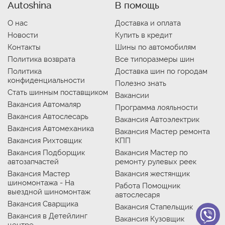
Autoshina
В помощь
О нас
Доставка и оплата
Новости
Купить в кредит
Контакты
Шины по автомобилям
Политика возврата
Все типоразмеры шин
Политика
Доставка шин по городам
конфиденциальности
Полезно знать
Стать шинным поставщиком
Вакансии
Вакансия Автомаляр
Программа лояльности
Вакансия Автослесарь
Вакансия Автоэлектрик
Вакансия Автомеханика
Вакансия Мастер ремонта
Вакансия Рихтовщик
КПП
Вакансия Подборщик
Вакансия Мастер по
автозапчастей
ремонту рулевых реек
Вакансия Мастер
Вакансия жестянщик
шиномонтажа - На
Работа Помощник
выездной шиномонтаж
автослесаря
Вакансия Сварщика
Вакансия Стапельщик
Вакансия в Детейлинг
Вакансия Кузовщик
центре