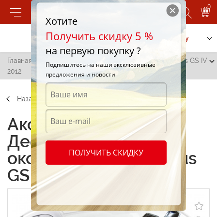
0
Хотите
Получить скидку 5 %
Позвонить
Заказать услугу
на первую покупку ?
Главная
/
Дефлекторы боковых окон (ветровики) Lexus GS IV
Подпишитесь на наши эксклюзивные
2012
предложения и новости
Назад
Аксессуары
Дефлекторы боковых
ПОЛУЧИТЬ СКИДКУ
окон (ветровики) Lexus
GS IV 2012