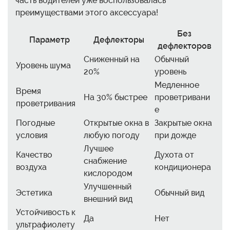
часть водителей уже воспользовалась
преимуществами этого аксессуара!
Без
Параметр
Дефлекторы
дефлекторов
Сниженный на
Обычный
Уровень шума
20%
уровень
Медленное
Время
На 30% быстрее
проветривани
проветривания
е
Погодные
Открытые окна в
Закрытые окна
условия
любую погоду
при дожде
Лучшее
Качество
Духота от
снабжение
воздуха
кондиционера
кислородом
Улучшенный
Эстетика
Обычный вид
внешний вид
Устойчивость к
Да
Нет
ультрафиолету