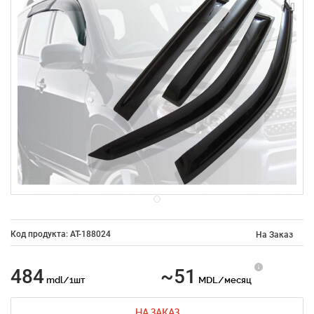
Код продукта: AT-188024
На Заказ
484
~51
mdl/1шт
MDL/месяц
НА ЗАКАЗ