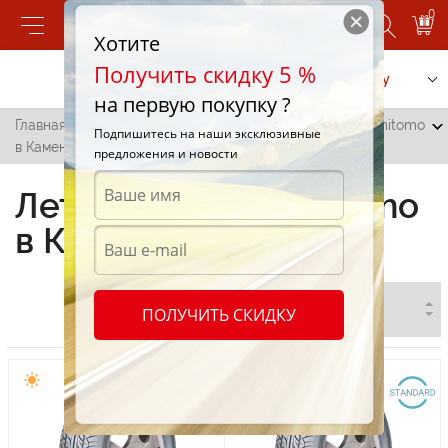
0
Хотите
Получить скидку 5 %
Позвонить
Заказать услугу
на первую покупку ?
Главная
/
Все города
/
Каменка
/
Летние шины Sumitomo
Подпишитесь на наши эксклюзивные
в Каменке
предложения и новости
Летние шины Sumitomo
в Каменке
ПОЛУЧИТЬ СКИДКУ