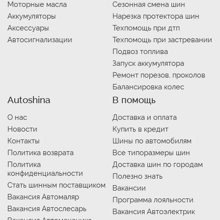
Моторные масла
Сезонная смена шин
Аккумуляторы
Нарезка протектора шин
Аксессуары
Техпомощь при дтп
Автосигнализации
Техпомощь при застревании
Подвоз топлива
Запуск аккумулятора
Ремонт порезов, проколов
Балансировка колес
Autoshina
В помощь
О нас
Доставка и оплата
Новости
Купить в кредит
Контакты
Шины по автомобилям
Политика возврата
Все типоразмеры шин
Политика
Доставка шин по городам
конфиденциальности
Полезно знать
Стать шинным поставщиком
Вакансии
Вакансия Автомаляр
Программа лояльности
Вакансия Автослесарь
Вакансия Автоэлектрик