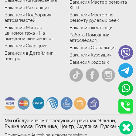
Вакансия Автомеханика
Вакансия Мастер ремонта
Вакансия Рихтовщик
КПП
Вакансия Подборщик
Вакансия Мастер по
автозапчастей
ремонту рулевых реек
Вакансия Мастер
Вакансия жестянщик
шиномонтажа - На
Работа Помощник
выездной шиномонтаж
автослесаря
Вакансия Сварщика
Вакансия Стапельщик
Вакансия в Детейлинг
Вакансия Кузовщик
центре
Вакансия ходовик
Мы обслуживаем в следующих районах: Чеканы,
Рышкановка, Ботаника, Центр, Скулянка, Буюканы
Приложение Autoshina в твоем телефоне