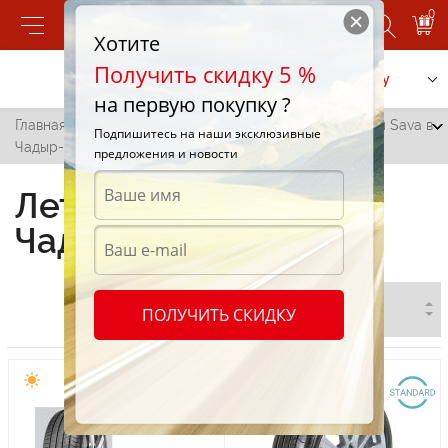
0
Хотите
Получить скидку 5 %
Позвонить
Заказать услугу
на первую покупку ?
Главная
/
Все города
/
Чадыр-Лунга
/
Летние шины Sava в
Подпишитесь на наши эксклюзивные
Чадыр-Лунге
предложения и новости
Летние шины Sava в
Чадыр-Лунге
ПОЛУЧИТЬ СКИДКУ