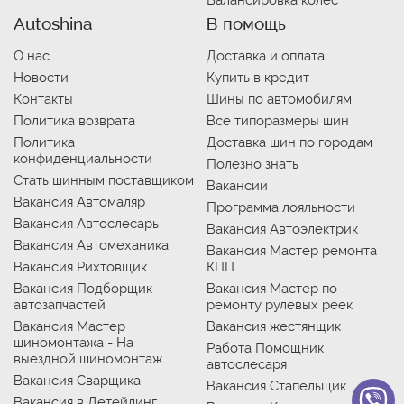
Балансировка колес
Autoshina
В помощь
О нас
Доставка и оплата
Новости
Купить в кредит
Контакты
Шины по автомобилям
Политика возврата
Все типоразмеры шин
Политика
Доставка шин по городам
конфиденциальности
Полезно знать
Стать шинным поставщиком
Вакансии
Вакансия Автомаляр
Программа лояльности
Вакансия Автослесарь
Вакансия Автоэлектрик
Вакансия Автомеханика
Вакансия Мастер ремонта
Вакансия Рихтовщик
КПП
Вакансия Подборщик
Вакансия Мастер по
автозапчастей
ремонту рулевых реек
Вакансия Мастер
Вакансия жестянщик
шиномонтажа - На
Работа Помощник
выездной шиномонтаж
автослесаря
Вакансия Сварщика
Вакансия Стапельщик
Вакансия в Детейлинг