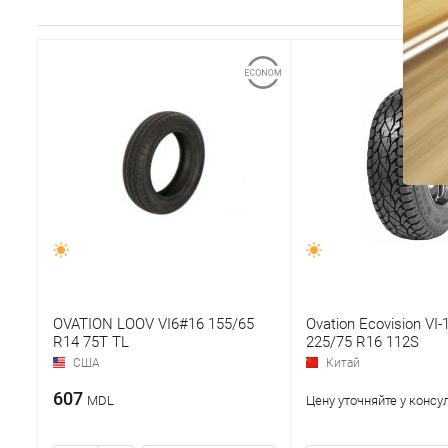
OVATION LOOV VI6#16 155/65
Ovation Ecovision VI
R14 75T TL
225/75 R16 112S
США
Китай
607
MDL
Цену уточняйте у консу