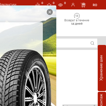
0
0
0
Вакансии
RO
Возврат в течение
14 дней
Хранение шин