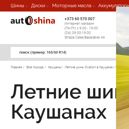
Шины
Диски
Моторные масла
Аккумулятор
+373 60 570 007
+373 
Интернет магазин
Мобил
(Пн-Пт) с 9:00 - 19:00
(кругл
(Сб) 09:00-19:00
регио
Strada Calea Basarabiei 44
поиск (примеp: 165/60 R14)
Главная
/
Все города
/
Каушаны
/
Летние шины Ovation в Каушанах
/
Летние шины
Каушанах