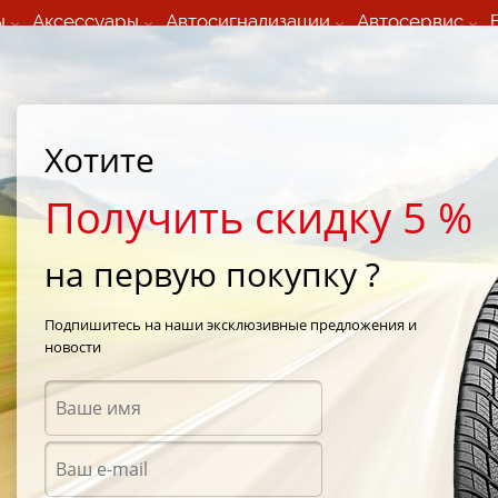
ы
Аксессуары
Автосигнализации
Автосервис
60 066 000
+373 60 608 000
ьный шиномонтаж 24/7
Автосервис в кишиневе
осуточно по всем
(Пн-Пт) с 9:00 - 19:00
нам)
(Сб) 09:00-19:00
Strada Calea Basarabiei 44
Хотите
Получить скидку 5 %
на первую покупку ?
 Ovation в
Подпишитесь на наши эксклюзивные предложения и
новости