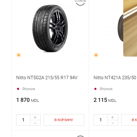
Nitto NT5G2A 215/55 R17 94V
Nitto NT421A 235/50
Япония
Япония
1 870
2 115
MDL
MDL
+
+
В КОРЗИНУ
В 
-
-