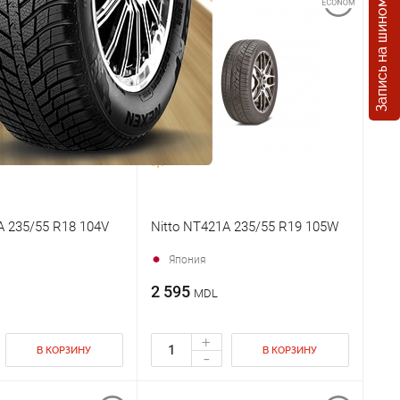
Запись на шиномонтаж
A 235/55 R18 104V
Nitto NT421A 235/55 R19 105W
Япония
2 595
MDL
+
В КОРЗИНУ
В КОРЗИНУ
-