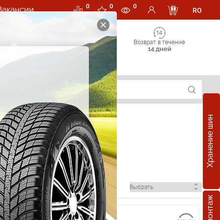
0
0
0
Вакансии
RO
Возврат в течение
14 дней
Хранение шин
нжере