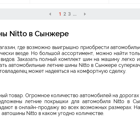
1
2
3
...
ны Nitto в Сынжере
агазин, где возможно выигрышно приобрести автомобиль
тически везде. Но большой ассортимент, можно найти тол
 видов. Заказать полный комплект шин на машину легко 
зать автомобильные летние шины Nitto в Сынжере суперк
втовладелец может надеяться на комфортную сделку.
ный товар. Огромное количество автомобилей на дорога
дложены летние покрышки для автомобиля Nitto в Сы
адают в онлайн-продажу во всех возможных размерах. Н
 автошины Nitto в каком угодно количестве.