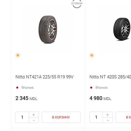
Nitto NT421A 225/55 R19 99V
Nitto NT 420S 285/4
Япония
Япония
2 345
4 980
MDL
MDL
+
+
В КОРЗИНУ
В 
-
-