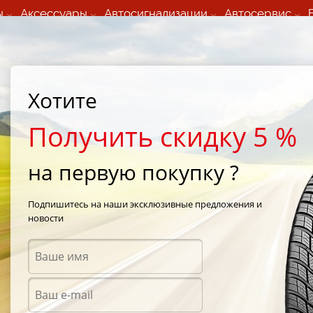
ы
Аксессуары
Автосигнализации
Автосервис
60 066 000
+373 60 608 000
ьный шиномонтаж 24/7
Автосервис в кишиневе
осуточно по всем
(Пн-Пт) с 9:00 - 19:00
нам)
(Сб) 09:00-19:00
Strada Calea Basarabiei 44
Хотите
Получить скидку 5 %
на первую покупку ?
ы Nitto в Сы
Подпишитесь на наши эксклюзивные предложения и
новости