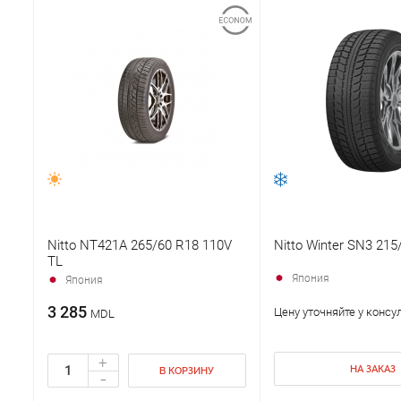
Nitto NT421A 265/60 R18 110V
Nitto Winter SN3 21
TL
Япония
Япония
3 285
Цену уточняйте у консу
MDL
+
НА ЗАКАЗ
В КОРЗИНУ
-