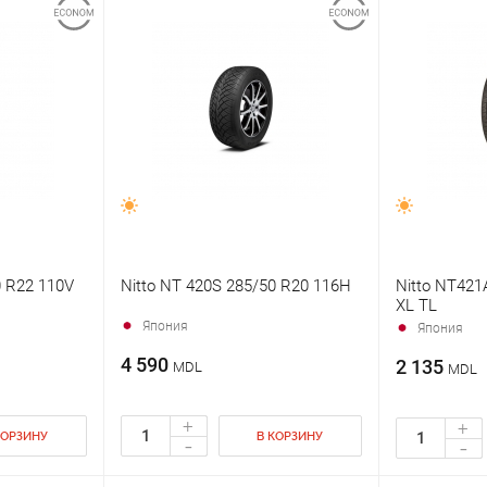
0 R22 110V
Nitto NT 420S 285/50 R20 116H
Nitto NT421
XL TL
Япония
Япония
4 590
2 135
MDL
MDL
+
+
КОРЗИНУ
В КОРЗИНУ
-
-