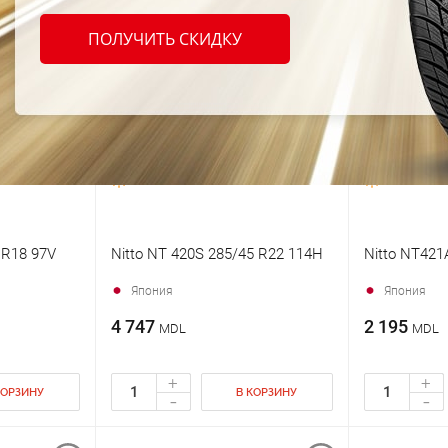
ПОЛУЧИТЬ СКИДКУ
 R18 97V
Nitto NT 420S 285/45 R22 114H
Nitto NT421
Япония
Япония
4 747
2 195
MDL
MDL
+
+
КОРЗИНУ
В КОРЗИНУ
-
-