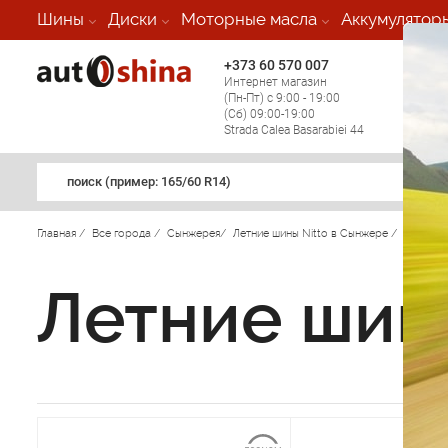
Шины
Диски
Моторные масла
Аккумулятор
+373 60 570 007
+373 
Интернет магазин
Мобил
(Пн-Пт) с 9:00 - 19:00
(кругл
(Сб) 09:00-19:00
регио
Strada Calea Basarabiei 44
поиск (примеp: 165/60 R14)
Главная
/
Все города
/
Сынжерея
/
Летние шины Nitto в Сынжере
/
Летние шин