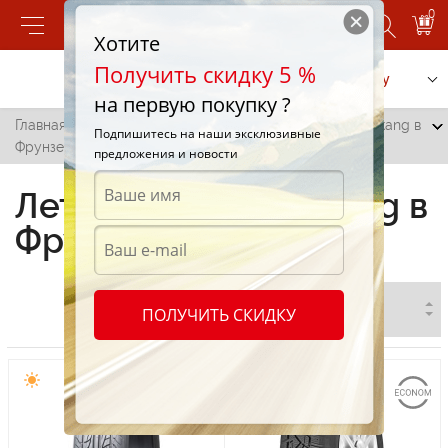
0
Хотите
Получить скидку 5 %
Позвонить
Заказать услугу
на первую покупку ?
Главная
/
Все города
/
Фрунзе
/
Летние шины Nankang в
Подпишитесь на наши эксклюзивные
Фрунзе
предложения и новости
Летние шины Nankang в
Фрунзе
ПОЛУЧИТЬ СКИДКУ