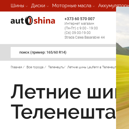
Шины
Диски
Моторные масла
Аккумулятор
+373 60 570 007
+373 
Интернет магазин
Мобил
(Пн-Пт) с 9:00 - 19:00
(кругл
(Сб) 09:00-19:00
регио
Strada Calea Basarabiei 44
поиск (примеp: 165/60 R14)
Главная
/
Все города
/
Теленешть
/
Летние шины Laufenn в Теленештах
/
Летние шин
Теленештах