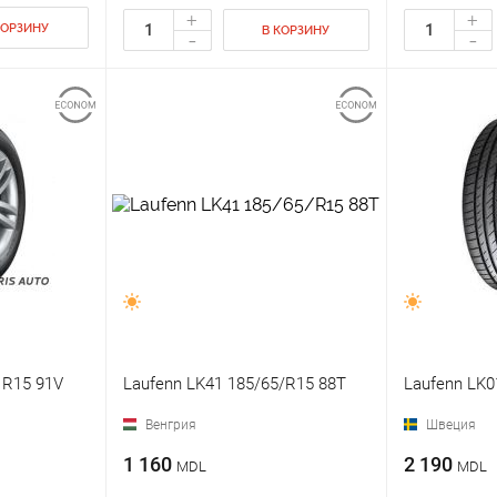
+
+
КОРЗИНУ
В КОРЗИНУ
-
-
 R15 91V
Laufenn LK41 185/65/R15 88T
Laufenn LK0
Венгрия
Швеция
1 160
2 190
MDL
MDL