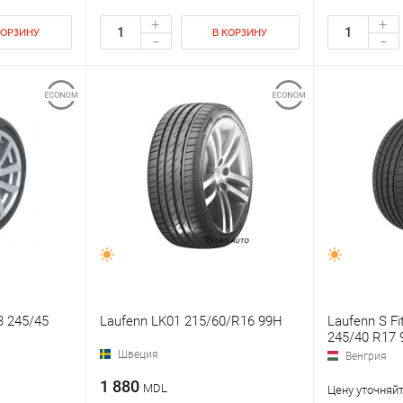
+
+
КОРЗИНУ
В КОРЗИНУ
-
-
3 245/45
Laufenn LK01 215/60/R16 99H
Laufenn S Fi
245/40 R17 
Швеция
Венгрия
1 880
MDL
Цену уточняйт