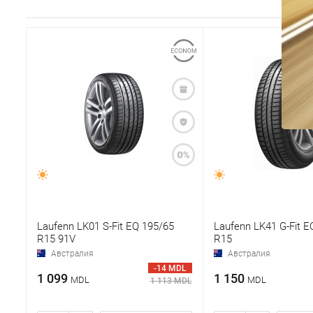
Laufenn LK01 S-Fit EQ 195/65
Laufenn LK41 G-Fit E
R15 91V
R15
Австралия
Австралия
-14 MDL
1 099
1 150
MDL
MDL
1 113 MDL