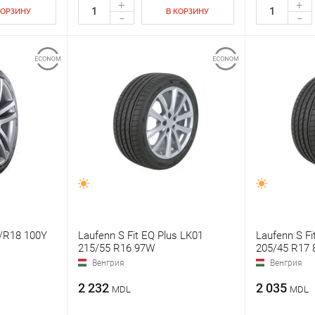
+
+
КОРЗИНУ
В КОРЗИНУ
-
-
/R18 100Y
Laufenn S Fit EQ Plus LK01
Laufenn S Fi
215/55 R16 97W
205/45 R17
Венгрия
Венгрия
2 232
2 035
MDL
MDL