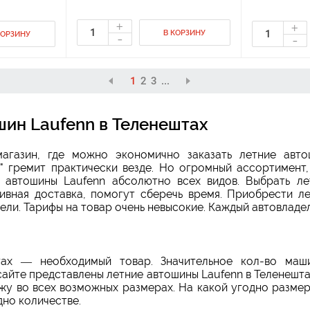
+
+
В КОРЗИНУ
-
КОРЗИНУ
-
1
2
3
...
шин Laufenn в Теленештах
омагазин, где можно экономично
заказать летние авт
" гремит практически везде. Но огромный ассортимент
 автошины Laufenn абсолютно всех видов. Выбрать ле
ивная доставка, помогут сберечь время. Приобрести ле
ли. Тарифы на товар очень невысокие. Каждый автовладе
тах — необходимый товар. Значительное кол-во маш
айте представлены летние автошины Laufenn в Теленешта
жу во всех возможных размерах. На какой угодно размер
дно количестве.