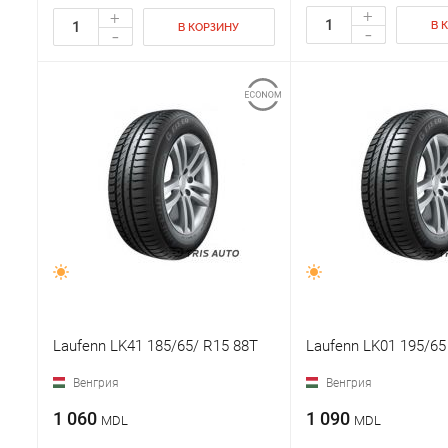
+
+
В 
-
В КОРЗИНУ
-
Laufenn LK41 185/65/ R15 88T
Laufenn LK01 195/65
Венгрия
Венгрия
1 060
1 090
MDL
MDL