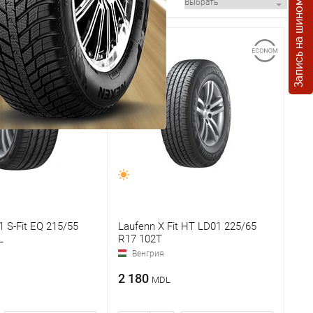
Запись на шиномонтаж
 S-Fit EQ 215/55
Laufenn X Fit HT LD01 225/65
L
R17 102T
Венгрия
2 180
MDL