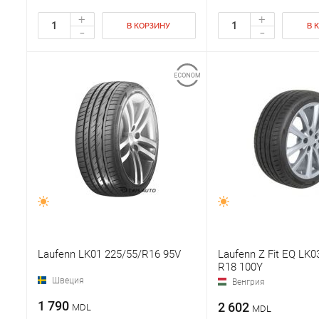
+
+
В КОРЗИНУ
В 
-
-
Laufenn LK01 225/55/R16 95V
Laufenn Z Fit EQ LK0
R18 100Y
Швеция
Венгрия
1 790
2 602
MDL
MDL