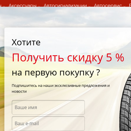
ы
Аксессуары
Автосигнализации
Автосервис
60 066 000
+373 60 608 000
ьный шиномонтаж 24/7
Автосервис в кишиневе
осуточно по всем
(Пн-Пт) с 9:00 - 19:00
нам)
(Сб) 09:00-19:00
Strada Calea Basarabiei 44
Хотите
Получить скидку 5 %
на первую покупку ?
ы Laufenn в
Подпишитесь на наши эксклюзивные предложения и
новости