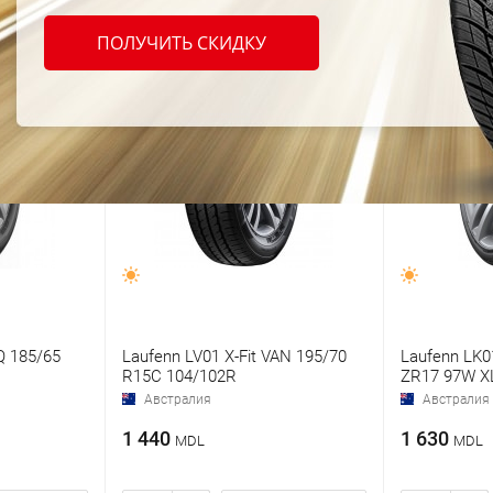
ПОЛУЧИТЬ СКИДКУ
Q 185/65
Laufenn LV01 X-Fit VAN 195/70
Laufenn LK01
R15C 104/102R
ZR17 97W X
Австралия
Австралия
1 440
1 630
MDL
MDL