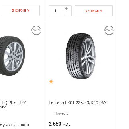
+
В КОРЗИНУ
В КОРЗИНУ
-
t EQ Plus LK01
Laufenn LK01 235/40/R19 96Y
95Y
Norvegia
2 650
MDL
е у консультанта