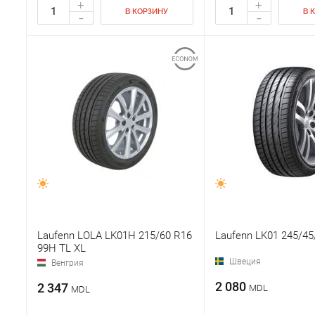
+
+
В КОРЗИНУ
В 
-
-
Laufenn LOLA LK01H 215/60 R16
Laufenn LK01 245/45
99H TL XL
Швеция
Венгрия
2 080
2 347
MDL
MDL