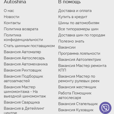
Autoshina
В помощь
О нас
Доставка и оплата
Новости
Купить в кредит
Контакты
Шины по автомобилям
Политика возврата
Все типоразмеры шин
Политика
Доставка шин по городам
конфиденциальности
Полезно знать
Стать шинным поставщиком
Вакансии
Вакансия Автомаляр
Программа лояльности
Вакансия Автослесарь
Вакансия Автоэлектрик
Вакансия Автомеханика
Вакансия Мастер ремонта
Вакансия Рихтовщик
КПП
Вакансия Подборщик
Вакансия Мастер по
автозапчастей
ремонту рулевых реек
Вакансия Мастер
Вакансия жестянщик
шиномонтажа - На
Работа Помощник
выездной шиномонтаж
автослесаря
Вакансия Сварщика
Вакансия Стапельщик
Вакансия в Детейлинг
Вакансия Кузовщик
центре