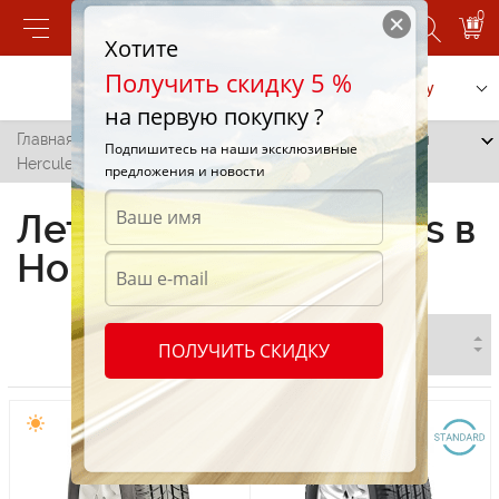
0
Хотите
Получить скидку 5 %
Позвонить
Заказать услугу
на первую покупку ?
Главная
/
Все города
/
Новые Анены
/
Летние шины
Подпишитесь на наши эксклюзивные
Hercules в Новых Аненах
предложения и новости
Летние шины Hercules в
Новых Аненах
ПОЛУЧИТЬ СКИДКУ