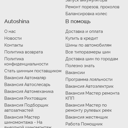
Запуск аккумулятора
Ремонт порезов, проколов
Балансировка колес
Autoshina
В помощь
О нас
Доставка и оплата
Новости
Купить в кредит
Контакты
Шины по автомобилям
Политика возврата
Все типоразмеры шин
Политика
Доставка шин по городам
конфиденциальности
Полезно знать
Стать шинным поставщиком
Вакансии
Вакансия Автомаляр
Программа лояльности
Вакансия Автослесарь
Вакансия Автоэлектрик
Вакансия Автомеханика
Вакансия Мастер ремонта
Вакансия Рихтовщик
КПП
Вакансия Подборщик
Вакансия Мастер по
автозапчастей
ремонту рулевых реек
Вакансия Мастер
Вакансия жестянщик
шиномонтажа - На
Работа Помощник
выездной шиномонтаж