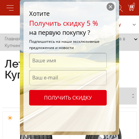
0
Хотите
Получить скидку 5 %
Позвонить
Заказать услугу
на первую покупку ?
Главная
/
Все города
/
Купчинь
/
Летние шины Fulda в
Подпишитесь на наши эксклюзивные
Купчинь
предложения и новости
Летние шины Fulda в
Купчинь
ПОЛУЧИТЬ СКИДКУ