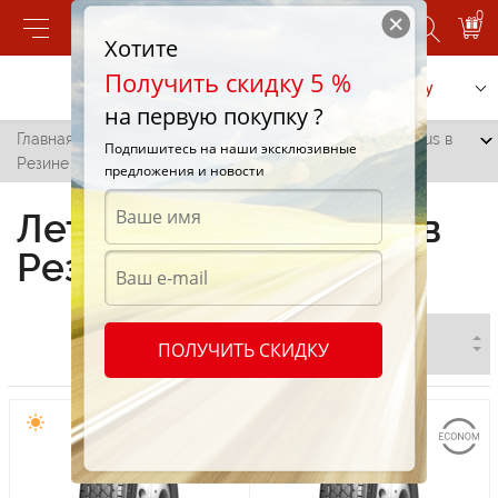
0
Хотите
Получить скидку 5 %
Позвонить
Заказать услугу
на первую покупку ?
Главная
/
Все города
/
Резина
/
Летние шины Effiplus в
Подпишитесь на наши эксклюзивные
Резине
предложения и новости
Летние шины Effiplus в
Резине
ПОЛУЧИТЬ СКИДКУ