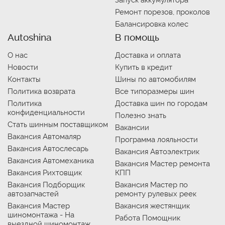
Запуск аккумулятора
Ремонт порезов, проколов
Балансировка колес
Autoshina
В помощь
О нас
Доставка и оплата
Новости
Купить в кредит
Контакты
Шины по автомобилям
Политика возврата
Все типоразмеры шин
Политика
Доставка шин по городам
конфиденциальности
Полезно знать
Стать шинным поставщиком
Вакансии
Вакансия Автомаляр
Программа лояльности
Вакансия Автослесарь
Вакансия Автоэлектрик
Вакансия Автомеханика
Вакансия Мастер ремонта
Вакансия Рихтовщик
КПП
Вакансия Подборщик
Вакансия Мастер по
автозапчастей
ремонту рулевых реек
Вакансия Мастер
Вакансия жестянщик
шиномонтажа - На
Работа Помощник
выездной шиномонтаж