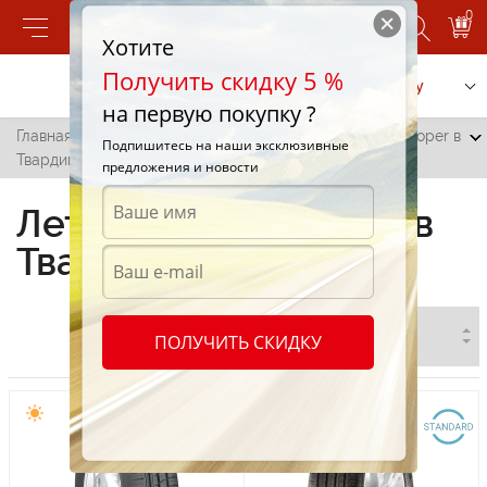
0
Хотите
Получить скидку 5 %
Позвонить
Заказать услугу
на первую покупку ?
Главная
/
Все города
/
Твардица
/
Летние шины Cooper в
Подпишитесь на наши эксклюзивные
Твардице
предложения и новости
Летние шины Cooper в
Твардице
ПОЛУЧИТЬ СКИДКУ