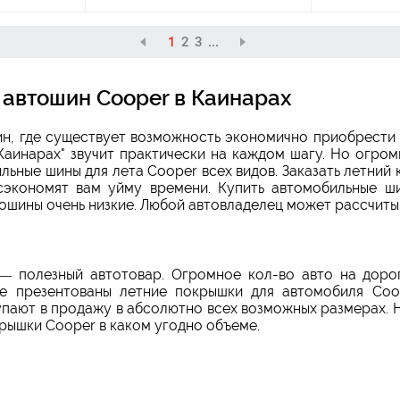
1
2
3
...
 автошин Cooper в Каинарах
ин, где существует возможность экономично приобрести
Каинарах" звучит практически на каждом шагу. Но огром
ьные шины для лета Cooper всех видов. Заказать летний
сэкономят вам уйму времени. Купить автомобильные ш
тошины очень низкие. Любой автовладелец может рассчиты
— полезный автотовар. Огромное кол-во авто на дорог
е презентованы летние покрышки для автомобиля Coo
пают в продажу в абсолютно всех возможных размерах. 
рышки Cooper в каком угодно объеме.