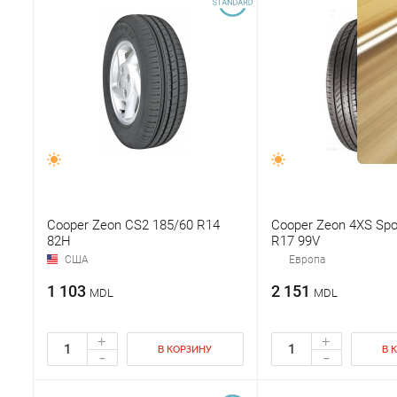
Cooper Zeon CS2 185/60 R14
Cooper Zeon 4XS Spo
82H
R17 99V
США
Европа
1 103
2 151
MDL
MDL
+
+
В КОРЗИНУ
В 
-
-