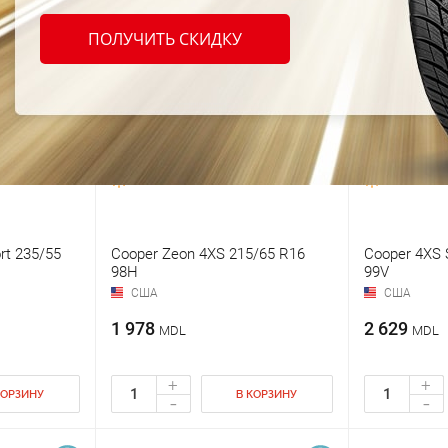
ПОЛУЧИТЬ СКИДКУ
rt 235/55
Cooper Zeon 4XS 215/65 R16
Cooper 4XS 
98H
99V
США
США
1 978
2 629
MDL
MDL
+
+
КОРЗИНУ
В КОРЗИНУ
-
-