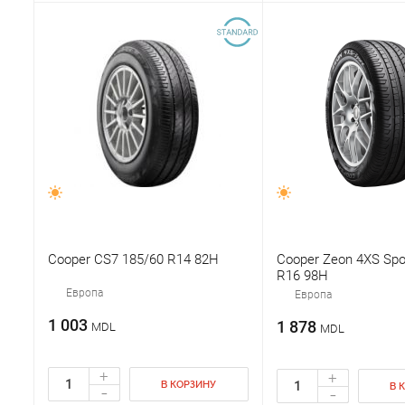
Cooper CS7 185/60 R14 82H
Cooper Zeon 4XS Spo
R16 98H
Европа
Европа
1 003
1 878
MDL
MDL
+
+
В КОРЗИНУ
-
В 
-