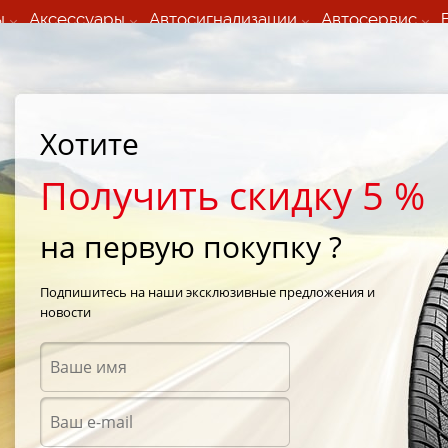
ы
Аксессуары
Автосигнализации
Автосервис
60 066 000
+373 60 608 000
ьный шиномонтаж 24/7
Автосервис в кишиневе
осуточно по всем
(Пн-Пт) с 9:00 - 19:00
нам)
(Сб) 09:00-19:00
Strada Calea Basarabiei 44
Хотите
Получить скидку 5 %
на первую покупку ?
ы Cooper в К
Подпишитесь на наши эксклюзивные предложения и
новости