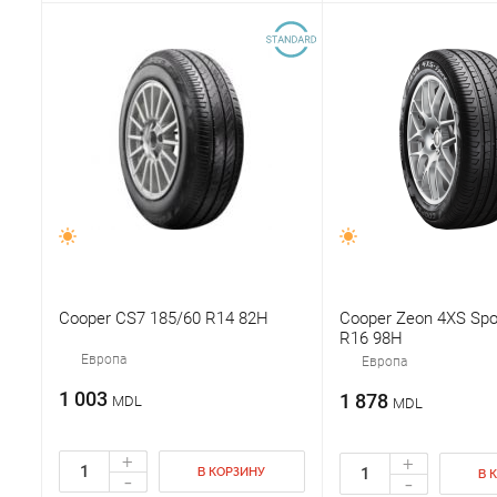
Cooper CS7 185/60 R14 82H
Cooper Zeon 4XS Spo
R16 98H
Европа
Европа
1 003
1 878
MDL
MDL
+
+
В КОРЗИНУ
-
В 
-