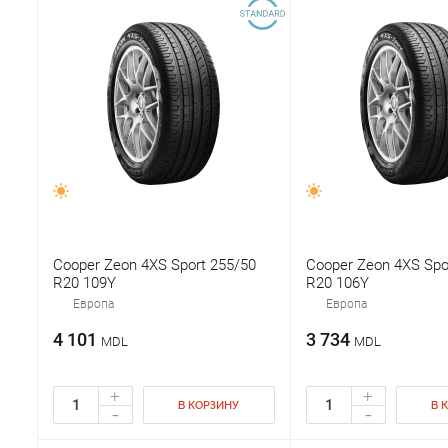
Cooper Zeon 4XS Sport 255/50
Cooper Zeon 4XS Spo
R20 109Y
R20 106Y
Европа
Европа
4 101
3 734
MDL
MDL
+
+
В КОРЗИНУ
В 
-
-