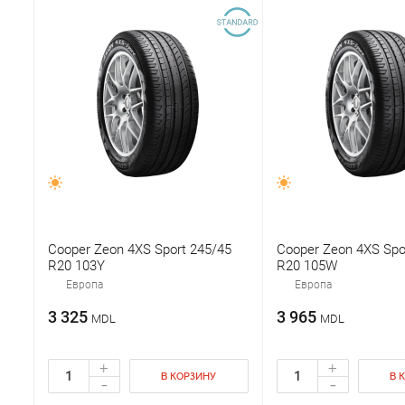
Cooper Zeon 4XS Sport 245/45
Cooper Zeon 4XS Spo
R20 103Y
R20 105W
Европа
Европа
3 325
3 965
MDL
MDL
+
+
В КОРЗИНУ
В 
-
-