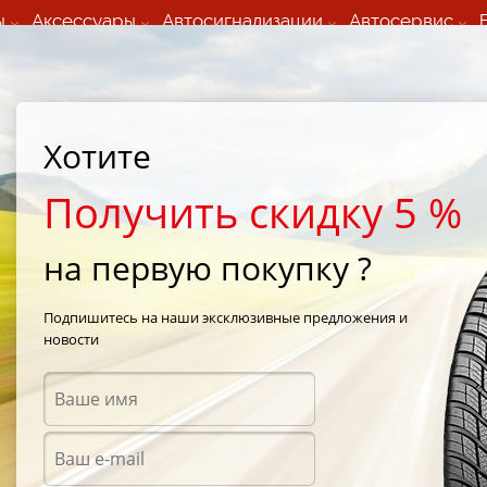
ы
Аксессуары
Автосигнализации
Автосервис
60 066 000
+373 60 608 000
ьный шиномонтаж 24/7
Автосервис в кишиневе
осуточно по всем
(Пн-Пт) с 9:00 - 19:00
нам)
(Сб) 09:00-19:00
Strada Calea Basarabiei 44
Хотите
Получить скидку 5 %
на первую покупку ?
ы Cooper в Е
Подпишитесь на наши эксклюзивные предложения и
новости