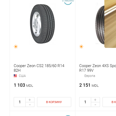
Cooper Zeon CS2 185/60 R14
Cooper Zeon 4XS Spo
82H
R17 99V
США
Европа
1 103
2 151
MDL
MDL
+
+
В КОРЗИНУ
В 
-
-