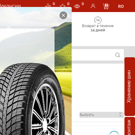
0
0
0
Вакансии
RO
Возврат в течение
14 дней
Хранение шин
динцах