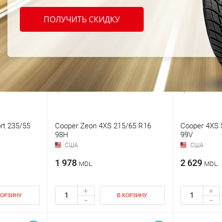
ПОЛУЧИТЬ СКИДКУ
rt 235/55
Cooper Zeon 4XS 215/65 R16
Cooper 4XS 
98H
99V
США
США
1 978
2 629
MDL
MDL
+
+
КОРЗИНУ
В КОРЗИНУ
-
-