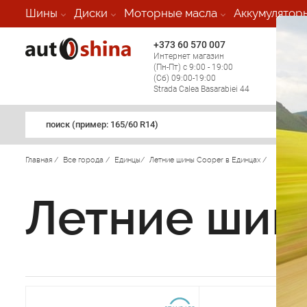
Шины
Диски
Моторные масла
Аккумулятор
+373 60 570 007
+373 
Интернет магазин
Мобил
(Пн-Пт) с 9:00 - 19:00
(кругл
(Сб) 09:00-19:00
регио
Strada Calea Basarabiei 44
поиск (примеp: 165/60 R14)
Главная
/
Все города
/
Единцы
/
Летние шины Cooper в Единцах
/
Летние шин