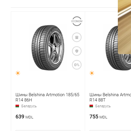
Шины Belshina Artmotion 185/65
Шины Belshina Artmo
R14 86H
R14 88T
Беларусь
Беларусь
639
755
MDL
MDL