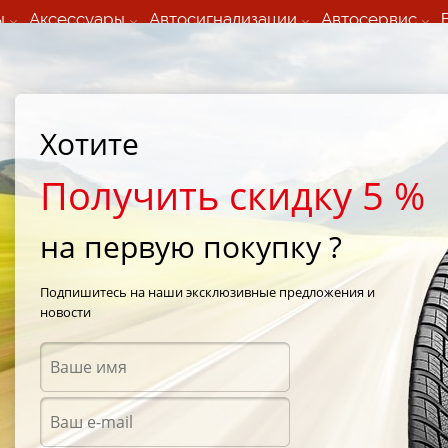
ы
Аксессуары
Автосигнализации
Автосервис
60 066 000
+373 60 608 000
ьный шиномонтаж 24/7
Автосервис в кишиневе
осуточно по всем
(Пн-Пт) с 9:00 - 19:00
нам)
(Сб) 09:00-19:00
Strada Calea Basarabiei 44
Хотите
Получить скидку 5 %
на первую покупку ?
ы Белшина в
Подпишитесь на наши эксклюзивные предложения и
новости