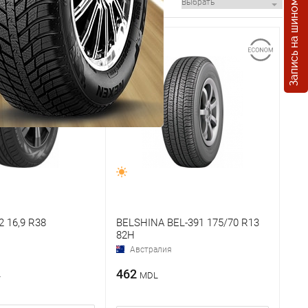
Запись на шиномонтаж
2 16,9 R38
BELSHINA BEL-391 175/70 R13
82H
Австралия
462
L
MDL