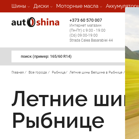
Шины
Диски
Моторные масла
Аккумулятор
+373 60 570 007
+373 
Интернет магазин
Мобил
(Пн-Пт) с 9:00 - 19:00
(кругл
(Сб) 09:00-19:00
регио
Strada Calea Basarabiei 44
поиск (примеp: 165/60 R14)
Главная
/
Все города
/
Рыбница
/
Летние шины Белшина в Рыбнице
/
Летние шин
Рыбнице