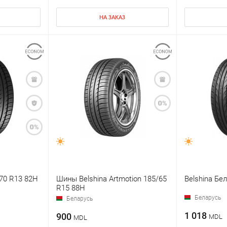
НА ЗАКАЗ
70 R13 82H
Шины Belshina Artmotion 185/65
Belshina Бе
R15 88H
Беларусь
Беларусь
1 018
900
MDL
MDL