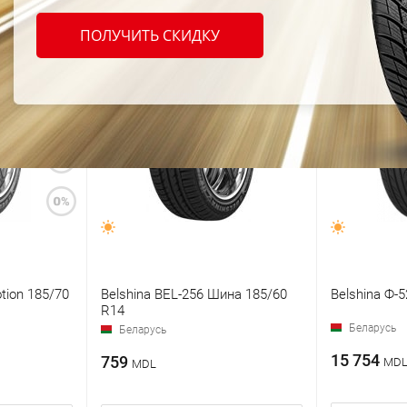
ПОЛУЧИТЬ СКИДКУ
tion 185/70
Belshina BEL-256 Шина 185/60
Belshina Ф-5
R14
Беларусь
Беларусь
15 754
759
MD
MDL