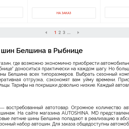
НА ЗАКАЗ
1
2
3
...
 шин Белшина в Рыбнице
газин, где возможно экономично приобрести автомобильн
бнице" доноситься практически на каждом шагу. Но боль
ины Белшина всех типоразмеров. Выбрать сезонный ком
еративная отгрузка, сэкономят вам уйму времени. При
льцы. Тарифы на покрышки довольно низкие. Каждый автов
— востребованный автотовар. Огромное количество авт
 шинам. На сайте магазина AUTOSHINA. MD представлен
Новые летние шины Белшина попадают в реализацию в абс
зонный набор автошин. Для заказа общедоступны автомоб