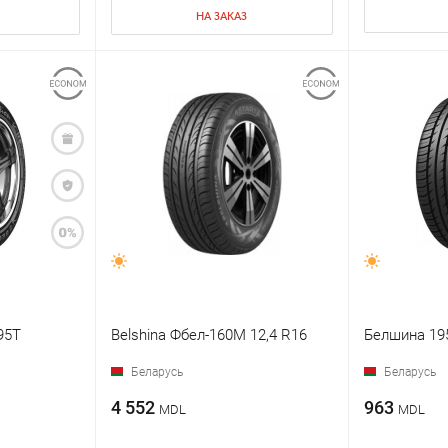
НА ЗАКАЗ
95T
Belshina Фбел-160М 12,4 R16
Белшина 195
Беларусь
Беларусь
4 552
963
MDL
MDL