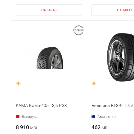
НА ЗАКАЗ
НА ЗАКАЗ
KAMA Кама-405 13,6 R38
Белшина BI-391 175/
Беларусь
Австралия
8 910
462
MDL
MDL