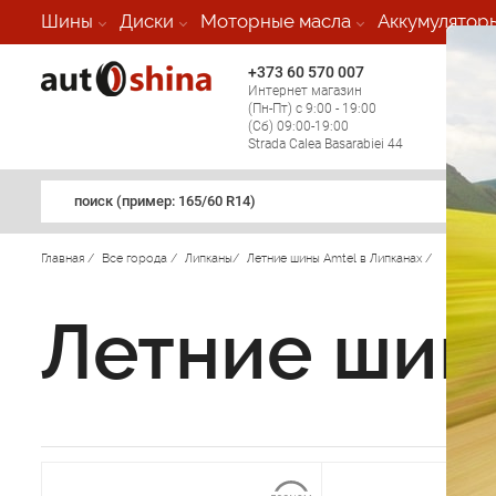
Шины
Диски
Моторные масла
Аккумулятор
+373 60 570 007
+373 
Интернет магазин
Мобил
(Пн-Пт) с 9:00 - 19:00
(кругл
(Сб) 09:00-19:00
регио
Strada Calea Basarabiei 44
поиск (примеp: 165/60 R14)
Главная
/
Все города
/
Липканы
/
Летние шины Amtel в Липканах
/
Летние шин