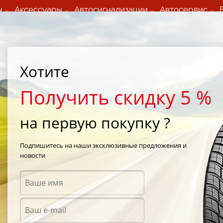
ы
Аксессуары
Автосигнализации
Автосервис
60 066 000
+373 60 608 000
ьный шиномонтаж 24/7
Автосервис в кишиневе
осуточно по всем
(Пн-Пт) с 9:00 - 19:00
нам)
(Сб) 09:00-19:00
Strada Calea Basarabiei 44
Хотите
Получить скидку 5 %
на первую покупку ?
ы Amtel в Ли
Подпишитесь на наши эксклюзивные предложения и
новости