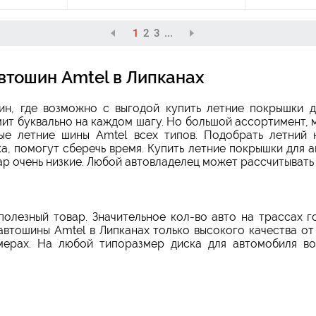
1
2
3
...
втошин Amtel в Липканах
ин, где возможно с выгодой купить летние покрышки д
мит буквально на каждом шагу. Но большой ассортимент,
ые летние шины Amtel всех типов. Подобрать летний 
, помогут сберечь время. Купить летние покрышки для а
ар очень низкие. Любой автовладелец может рассчитывать
олезный товар. Значительное кол-во авто на трассах 
автошины Amtel в Липканах только высокого качества от
ерах. На любой типоразмер диска для автомобиля во