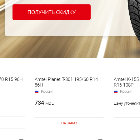
ПОЛУЧИТЬ СКИДКУ
/70 R15 96H
Amtel Planet T-301 195/60 R14
Amtel К-155
86H
R16 108P
Россия
Россия
734
MDL
Цену уточняйт
НА ЗАКАЗ