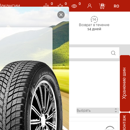
0
0
0
Вакансии
RO
Возврат в течение
14 дней
Хранение шин
пканах