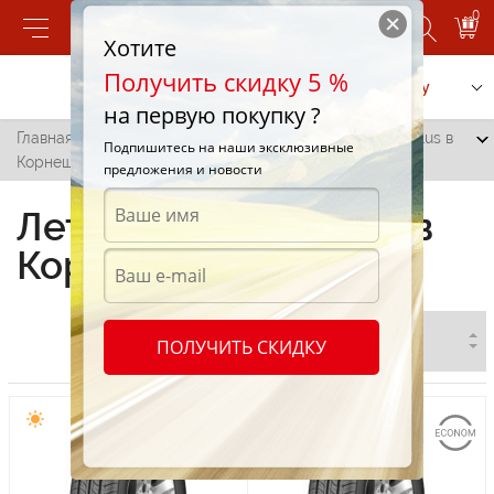
0
Хотите
Получить скидку 5 %
Позвонить
Заказать услугу
на первую покупку ?
Главная
/
Все города
/
Cornesti
/
Летние шины Aeolus в
Подпишитесь на наши эксклюзивные
Корнештах
предложения и новости
Летние шины Aeolus в
Корнештах
ПОЛУЧИТЬ СКИДКУ