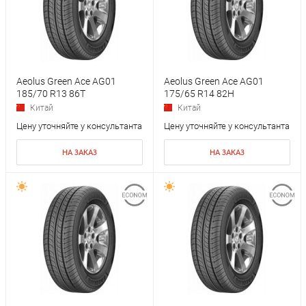
Aeolus Green Ace AG01
Aeolus Green Ace AG01
185/70 R13 86T
175/65 R14 82H
Китай
Китай
Цену уточняйте у консультанта
Цену уточняйте у консультанта
НА ЗАКАЗ
НА ЗАКАЗ