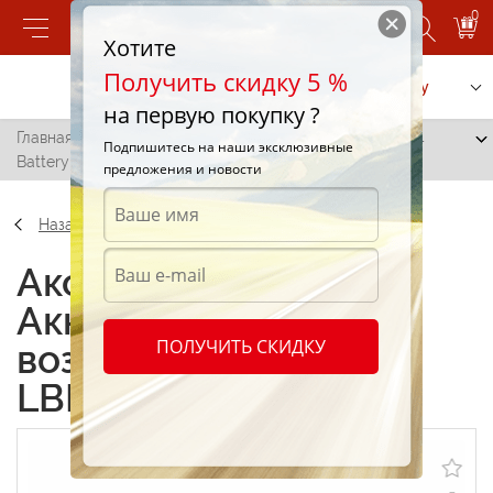
0
Хотите
Получить скидку 5 %
Позвонить
Заказать услугу
на первую покупку ?
Главная
/
Аккумуляторная воздуходувка Kärcher LBL 4
Подпишитесь на наши эксклюзивные
Battery New
предложения и новости
Назад
Аксессуары
Аккумуляторная
ПОЛУЧИТЬ СКИДКУ
воздуходувка Kärcher
LBL 4 Battery New