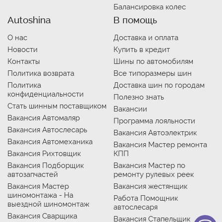
Балансировка колес
Autoshina
В помощь
О нас
Доставка и оплата
Новости
Купить в кредит
Контакты
Шины по автомобилям
Политика возврата
Все типоразмеры шин
Политика
Доставка шин по городам
конфиденциальности
Полезно знать
Стать шинным поставщиком
Вакансии
Вакансия Автомаляр
Программа лояльности
Вакансия Автослесарь
Вакансия Автоэлектрик
Вакансия Автомеханика
Вакансия Мастер ремонта
Вакансия Рихтовщик
КПП
Вакансия Подборщик
Вакансия Мастер по
автозапчастей
ремонту рулевых реек
Вакансия Мастер
Вакансия жестянщик
шиномонтажа - На
Работа Помощник
выездной шиномонтаж
автослесаря
Вакансия Сварщика
Вакансия Стапельщик