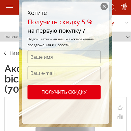
0
Хотите
Получить скидку 5 %
Позвонить
Заказать услугу
на первую покупку ?
Главная
/
Lava teli bicomponente 25kg (70997)
Подпишитесь на наши эксклюзивные
предложения и новости
Назад
Аксессуары Lava teli
bicomponente 25kg
(70997)
ПОЛУЧИТЬ СКИДКУ