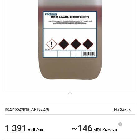
Код продукта: AT-182278
На Заказ
1 391
~146
mdl/1шт
MDL/месяц