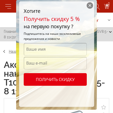
0
Хотите
Получить скидку 5 %
Позвонить
Заказать услугу
на первую покупку ?
Главная
/
Лампа накаливания Catol T10,5x30 12V 10W SV8.5-
Подпишитесь на наши эксклюзивные
8 11x31mm (4366)
предложения и новости
Назад
Аксессуары Лампа
накаливания Catol
ПОЛУЧИТЬ СКИДКУ
T10,5x30 12V 10W SV8.5-
8 11x31mm (4366)