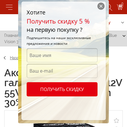
0
Хотите
Получить скидку 5 %
Позвонить
Заказать услугу
на первую покупку ?
Главная
/
Лампа галогеновая (BL1) H1 12V 55W P14.5s Blue
Подпишитесь на наши эксклюзивные
Vision 30%
предложения и новости
Назад
Аксессуары Лампа
галогеновая (BL1) H1 12V
ПОЛУЧИТЬ СКИДКУ
55W P14.5s Blue Vision
30%