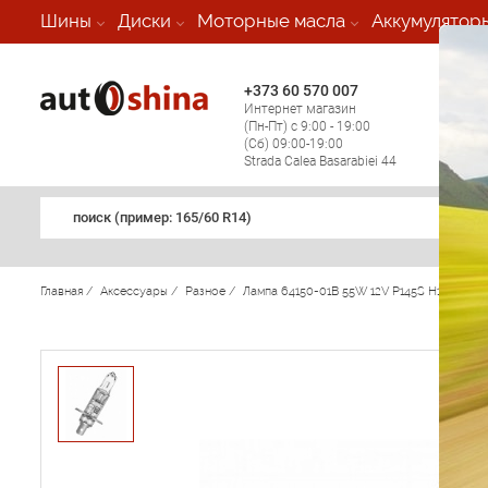
-
Шины
Диски
Моторные масла
Аккумулятор
+373 60 570 007
+373 
Интернет магазин
Мобил
(Пн-Пт) с 9:00 - 19:00
(кругл
(Сб) 09:00-19:00
регио
Strada Calea Basarabiei 44
поиск (примеp: 165/60 R14)
Главная
/
Аксессуары
/
Разное
/
Лампа 64150-01B 55W 12V P145S H1