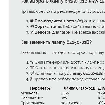
Как выбрать
лампу 64150-01B 55W 12
При выборе лампы рекомендуется обращать
🛠️
Производительность:
Обратите внима
🧰
Сертификаты:
Выбирайте лампы с га
💰
Ценовой диапазон:
Не всегда высока
Как заменить лампу 64150-01B?
Замена лампы — это дело, которое под силу 
🔧 Снимите фару или доступ к лампе с
🕵️‍♂️ Осторожно открутите старую лампу.
💡 Установите новую
лампу 64150-01B 
🔒 Проверяйте работу перед установкой
Параметры
Лампа 64150-01B
Дру
Мощность
55W
XX
Напряжение
12V
XX
Срок службы
1000 часов
XX 