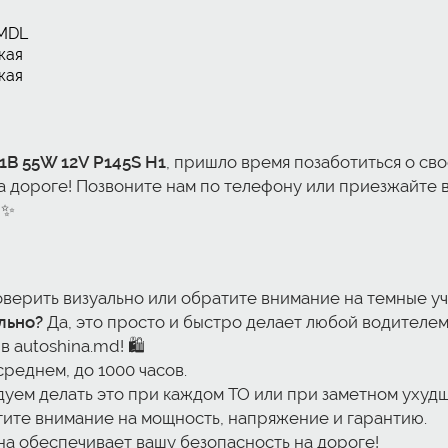
MDL
кая
кая
1B 55W 12V P145S H1
, пришло время позаботиться о св
 дороге! Позвоните нам по телефону или приезжайте в
✨
верить визуально или обратите внимание на темные уч
льно?
Да, это просто и быстро делает любой водителем
в autoshina.md! 🛍️
среднем, до 1000 часов.
уем делать это при каждом ТО или при заметном ухуд
ите внимание на мощность, напряжение и гарантию.
а обеспечивает вашу безопасность на дороге!