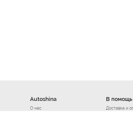
Autoshina
В помощь
О нас
Доставка и о
Новости
Купить в кре
Вакансии
Шины по авт
ин
Контакты
Все типораз