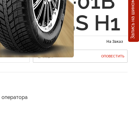
Запись на шиномонтаж
 64150-01B
2V P145S H1
На Заказ
ОПОВЕСТИТЬ
у оператора