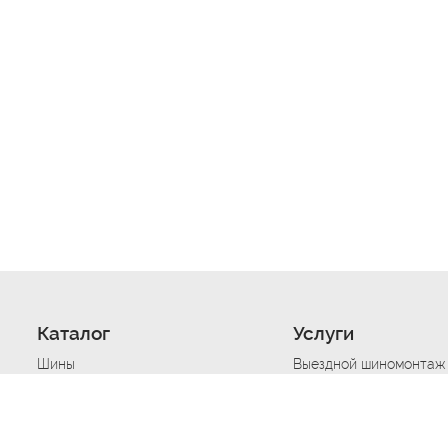
Каталог
Услуги
Шины
Выездной шиномонтаж
Диски
Хранение шин
Моторные масла
Сезонная смена шин
Аккумуляторы
Нарезка протектора ш