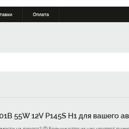
тавки
Оплата
01B 55W 12V P145S H1
для вашего а
имости на дороге? 🤔 Большинство из нас уделяют вним