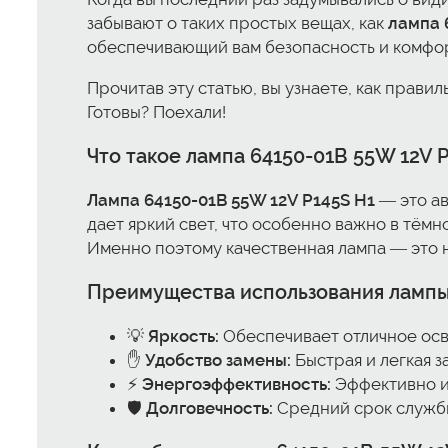
забывают о таких простых вещах, как
лампа 
обеспечивающий вам безопасность и комфор
Прочитав эту статью, вы узнаете, как прави
Готовы? Поехали!
Что такое
лампа 64150-01B 55W 12V P
Лампа 64150-01B 55W 12V P145S H1
— это ав
дает яркий свет, что особенно важно в тёмн
Именно поэтому качественная лампа — это н
Преимущества использования лампы
💡
Яркость:
Обеспечивает отличное ос
✋
Удобство замены:
Быстрая и легкая з
⚡
Энергоэффективность:
Эффективно ис
🛡️
Долговечность:
Средний срок службы