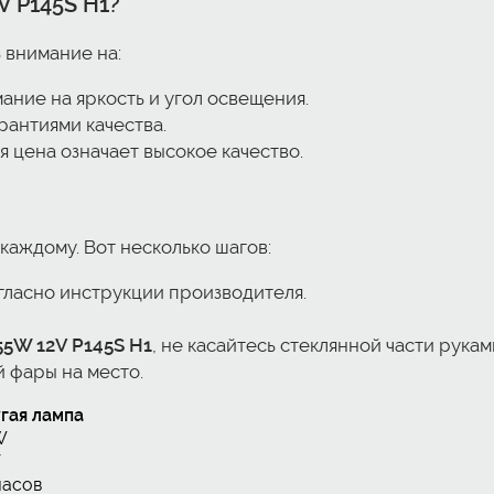
V P145S H1
?
 внимание на:
ние на яркость и угол освещения.
рантиями качества.
я цена означает высокое качество.
каждому. Вот несколько шагов:
огласно инструкции производителя.
55W 12V P145S H1
, не касайтесь стеклянной части рукам
 фары на место.
гая лампа
W
V
часов