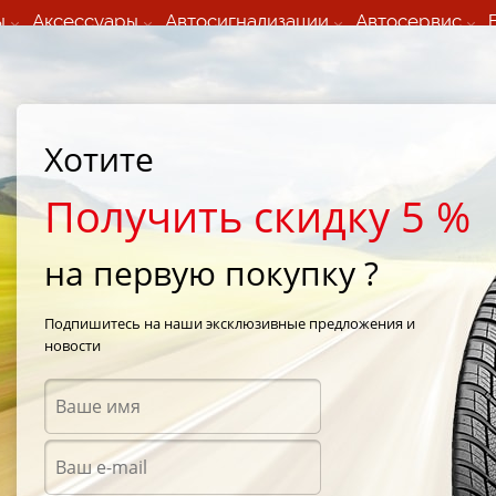
ы
Аксессуары
Автосигнализации
Автосервис
60 066 000
+373 60 608 000
ьный шиномонтаж 24/7
Автосервис в кишиневе
осуточно по всем
(Пн-Пт) с 9:00 - 19:00
Хотите
нам)
(Сб) 09:00-19:00
Strada Calea Basarabiei 44
Получить скидку 5 %
на первую покупку ?
Подпишитесь на наши эксклюзивные предложения и
новости
Аксес