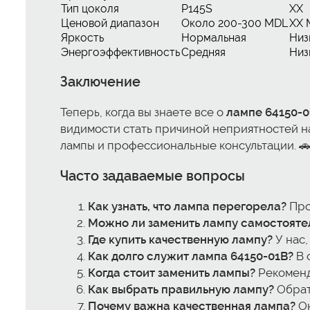
Тип цоколя
P145S
XX
Ценовой диапазон
Около 200-300 MDL
XX 
Яркость
Нормальная
Низ
Энергоэффективность
Средняя
Низ
Заключение
Теперь, когда вы знаете все о
лампе 64150-0
видимости стать причиной неприятностей на
лампы и профессиональные консультации. 
Часто задаваемые вопросы
Как узнать, что лампа перегорела?
Про
Можно ли заменить лампу самостояте
Где купить качественную лампу?
У нас, 
Как долго служит лампа 64150-01B?
В 
Когда стоит заменить лампы?
Рекоменд
Как выбрать правильную лампу?
Обрат
Почему важна качественная лампа?
Он