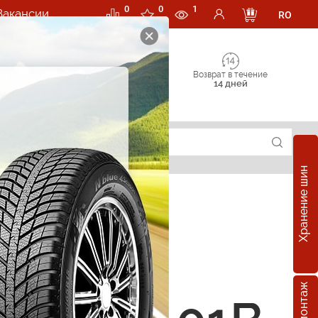
0
0
1
Вакансии
RO
Возврат в течение
14 дней
Хранение шин
суары