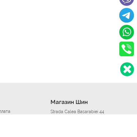
Магазин Шин
плата
Strada Calea Basarabiei 44
дит
Автосервис в кишиневе
омобилям
меры шин
Strada Calea Basarabiei 44