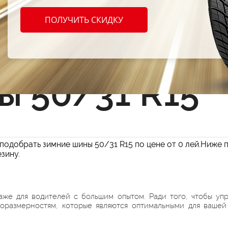
ПОЛУЧИТЬ СКИДКУ
Сбросить фильтр
ы 50/31 R15
подобрать зимние шины 50/31 R15 по цене от 0 лей.Ниже 
зину.
аже для водителей с большим опытом. Ради того, чтобы уп
поразмерностям, которые являются оптимальными для вашей