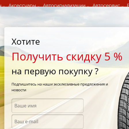
ы
Аксессуары
Автосигнализации
Автосервис
60 066 000
+373 60 608 000
ьный шиномонтаж 24/7
Автосервис в кишиневе
осуточно по всем
(Пн-Пт) с 9:00 - 19:00
нам)
(Сб) 09:00-19:00
Strada Calea Basarabiei 44
Хотите
Получить скидку 5 %
на первую покупку ?
Подпишитесь на наши эксклюзивные предложения и
Диаметр Профиля
новости
Выбрать
6
/
185