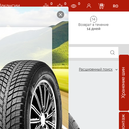
0
0
0
Вакансии
RO
Возврат в течение
14 дней
Хранение шин
Расширенный поиск
?
R15
5