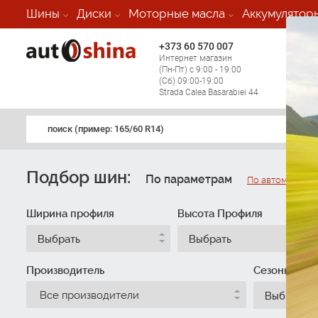
Шины
Диски
Моторные масла
Аккумулятор
+373 60 570 007
+373 
Интернет магазин
Мобил
(Пн-Пт) с 9:00 - 19:00
(кругл
(Сб) 09:00-19:00
регио
Strada Calea Basarabiei 44
поиск (примеp: 165/60 R14)
Подбор шин:
По параметрам
По автомобилю
Ширина профиля
Высота Профиля
Выбрать
Выбрать
Производитель
Сезонность
Все производители
Выбрать