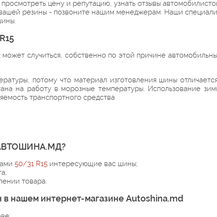
 просмотреть цену и репутацию, узнать отзывы автомобилисто
вашей резины - позвоните нашим менеджерам. Наши специалис
шины.
 R15
 может случиться, собственно по этой причине автомобильн
атуры, потому что материал изготовления шины отличается 
тана на работу в морозные температуры. Использование зи
ляемость транспортного средства
а АВТОШИНА.МД?
ками
50/31 R15
интересующие вас шины;
а;
ении товара.
 в нашем интернет-магазине Autoshina.md
ве;