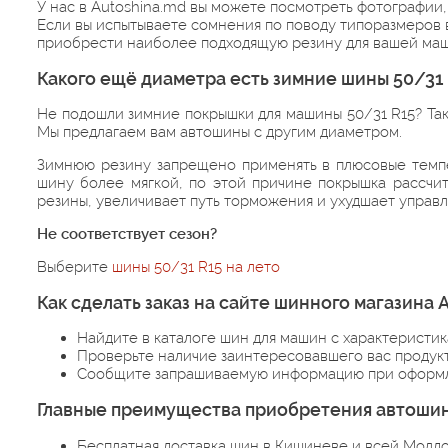
У нас в Autoshina.md вы можете посмотреть фотографии,
Если вы испытываете сомнения по поводу типоразмеров 
приобрести наиболее подходящую резину для вашей ма
Какого ещё диаметра есть зимние шины 50/31
Не подошли зимние покрышки для машины 50/31 R15? Так
Мы предлагаем вам автошины с другим диаметром.
Зимнюю резину запрещено применять в плюсовые темпер
шину более мягкой, по этой причине покрышка рассчи
резины, увеличивает путь торможения и ухудшает управ
Не соответствует сезон?
Выберите
шины 50/31 R15 на лето
Как сделать заказ на сайте шинного магазин
Найдите в каталоге шин для машин с характеристи
Проверьте наличие заинтересовавшего вас продукт
Сообщите запрашиваемую информацию при оформл
Главные преимущества приобретения автошин
Бесплатная доставка шин в Кишиневе и всей Молдо