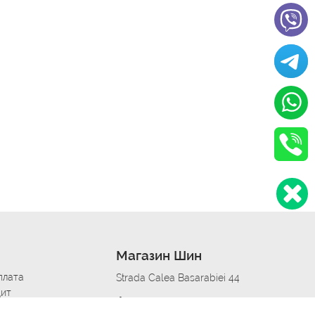
Магазин Шин
плата
Strada Calea Basarabiei 44
дит
Автосервис в кишиневе
омобилям