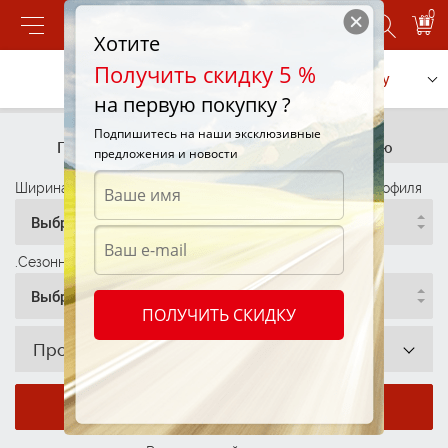
0
Хотите
Получить скидку 5 %
Позвонить
Заказать услугу
на первую покупку ?
Подбор шин
Подбор шин
Подпишитесь на наши эксклюзивные
По параметрам
По автомобилю
предложения и новости
Ширина профиля
Высота Профиля
Диаметр Профиля
Выбрать
Выбрать
Выбрать
.Сезонность
Выбрать
ПОЛУЧИТЬ СКИДКУ
Производитель
Показать