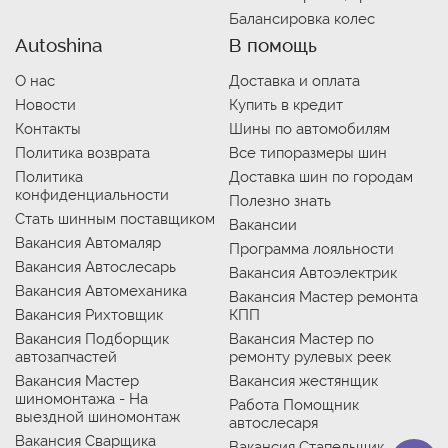
Балансировка колес
Autoshina
В помощь
О нас
Доставка и оплата
Новости
Купить в кредит
Контакты
Шины по автомобилям
Политика возврата
Все типоразмеры шин
Политика
Доставка шин по городам
конфиденциальности
Полезно знать
Стать шинным поставщиком
Вакансии
Вакансия Автомаляр
Программа лояльности
Вакансия Автослесарь
Вакансия Автоэлектрик
Вакансия Автомеханика
Вакансия Мастер ремонта
Вакансия Рихтовщик
КПП
Вакансия Подборщик
Вакансия Мастер по
автозапчастей
ремонту рулевых реек
Вакансия Мастер
Вакансия жестянщик
шиномонтажа - На
Работа Помощник
выездной шиномонтаж
автослесаря
Вакансия Сварщика
Вакансия Стапельщик