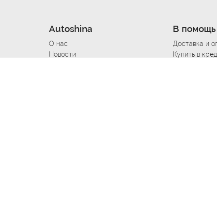
Autoshina
В помощь
О нас
Доставка и о
Новости
Купить в кре
Вакансии
Шины по авт
ин
Контакты
Все типораз
Политика возврата
Доставка шин
вании
Политика конфиденциальности
Полезно знат
Стать шинным поставщиком
Программа л
Вакансия Автомаляр
Вакансия По
лов
Вакансия Автослесарь
Вакансия Ма
На выездной
Вакансия Автомеханика
Вакансия Св
Вакансия Рихтовщик
Вакансия в Д
Вакансия Автоэлектрик
Вакансия Ст
Вакансия Мастер ремонта КПП
Вакансия Ку
Вакансия Мастер по ремонту
рулевых реек
Вакансия ход
Вакансия жестянщик
Работа Помощник автослесаря