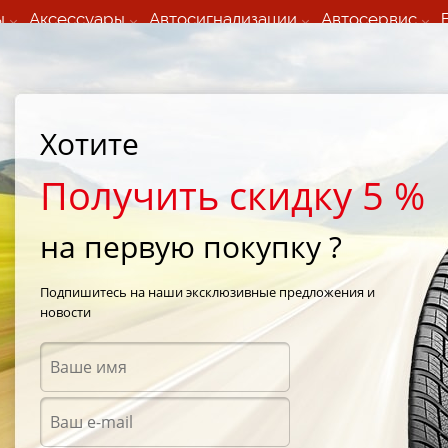
ы
Аксессуары
Автосигнализации
Автосервис
60 066 000
+373 60 608 000
ьный шиномонтаж 24/7
Автосервис в кишиневе
осуточно по всем
(Пн-Пт) с 9:00 - 19:00
нам)
(Сб) 09:00-19:00
Strada Calea Basarabiei 44
Хотите
Получить скидку 5 %
на первую покупку ?
Подпишитесь на наши эксклюзивные предложения и
Диаметр Профиля
новости
Выбрать
6
/
185