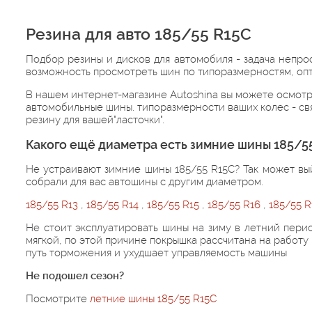
Резина для авто 185/55 R15C
Подбор резины и дисков для автомобиля - задача непро
возможность просмотреть шин по типоразмерностям, опт
В нашем интернет-магазине Autoshina вы можете осмотре
автомобильные шины. типоразмерности ваших колес - св
резину для вашей"ласточки".
Какого ещё диаметра есть зимние шины 185/5
Не устраивают зимние шины 185/55 R15C? Так может вый
собрали для вас автошины с другим диаметром.
185/55 R13
,
185/55 R14
,
185/55 R15
,
185/55 R16
,
185/55 
Не стоит эксплуатировать шины на зиму в летний перио
мягкой, по этой причине покрышка рассчитана на работ
путь торможения и ухудшает управляемость машины
Не подошел сезон?
Посмотрите
летние шины 185/55 R15C