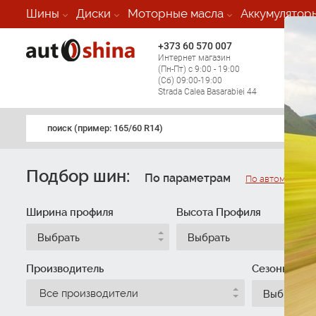
Шины
Диски
Моторные масла
Аккумулятор
+373 60 570 007
+373 
Интернет магазин
Мобил
(Пн-Пт) с 9:00 - 19:00
(кругл
(Сб) 09:00-19:00
регио
Strada Calea Basarabiei 44
поиск (примеp: 165/60 R14)
Подбор шин:
По параметрам
По автомобилю
Ширина профиля
Высота Профиля
Выбрать
Выбрать
Производитель
Сезонность
Все производители
Выбрать