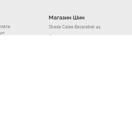
Магазин Шин
плата
Strada Calea Basarabiei 44
дит
Автосервис в кишиневе
омобилям
меры шин
Strada Calea Basarabiei 44
 по городам
ь
ояльности
Приложение Autoshina в твоем телефоне
дборщик автозапчастей
стер шиномонтажа -
 шиномонтаж
арщика
етейлинг центре
апельщик
зовщик
овик