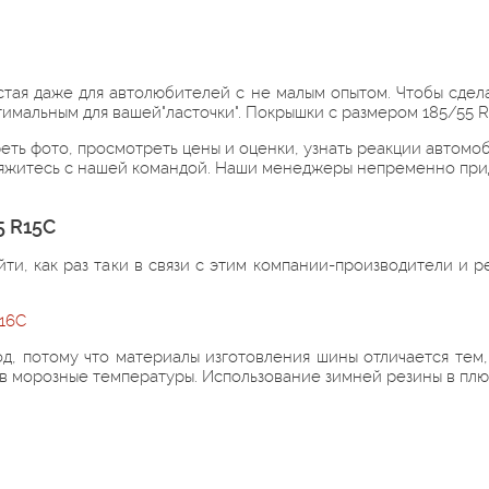
стая даже для автолюбителей с не малым опытом. Чтобы сдел
имальным для вашей"ласточки". Покрышки с размером 185/55 
ть фото, просмотреть цены и оценки, узнать реакции автомоби
яжитесь с нашей командой. Наши менеджеры непременно прид
5 R15C
ти, как раз таки в связи с этим компании-производители и
R16C
д, потому что материалы изготовления шины отличается тем,
у в морозные температуры. Использование зимней резины в пл