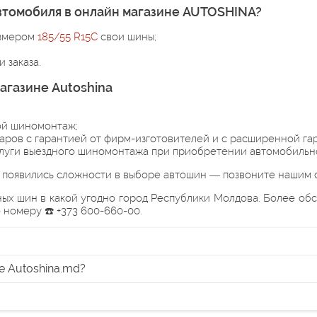
втомобиля в онлайн магазине AUTOSHINA?
азмером
185/55 R15C
свои шины;
 заказа.
агазине Autoshina
ой шиномонтаж;
ров с гарантией от фирм-изготовителей и с расширенной гар
слуги выездного шиномонтажа при приобретении автомобильн
с появились сложности в выборе автошин — позвоните нашим 
ых шин в какой угодно город Республики Молдова. Более обс
 номеру ☎️ +373 600-660-00.
е Autoshina.md?