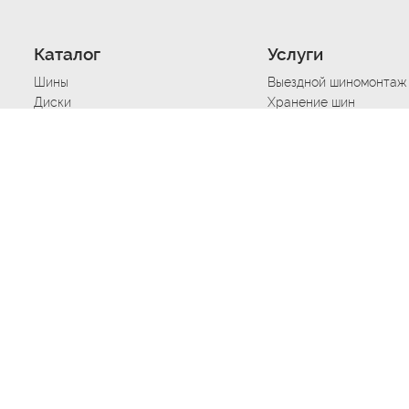
Каталог
Услуги
Шины
Выездной шиномонтаж
Диски
Хранение шин
Моторные масла
Сезонная смена шин
Аккумуляторы
Нарезка протектора ш
Аксессуары
Техпомощь при дтп
Автосигнализации
Техпомощь при застре
Подвоз топлива
Запуск аккумулятора
Ремонт порезов, проко
Балансировка колес