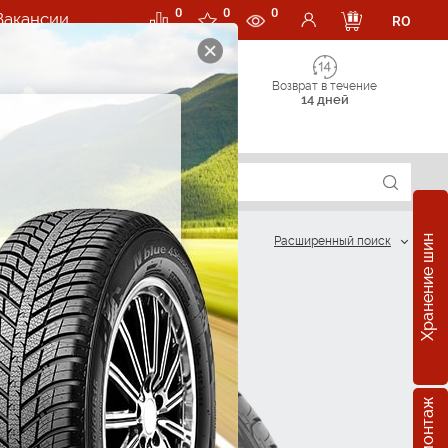
0
0
0
Вакансии
RO
Возврат в течение
14 дней
Хранение шин
Расширенный поиск
?
R15
5