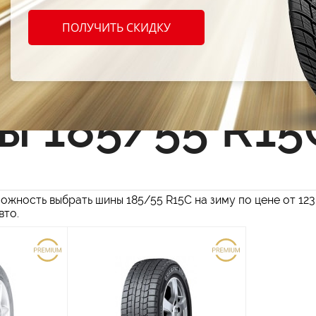
ПОЛУЧИТЬ СКИДКУ
Сбросить фильтр
ы 185/55 R15
ожность выбрать шины 185/55 R15C на зиму по цене от 123
вто.